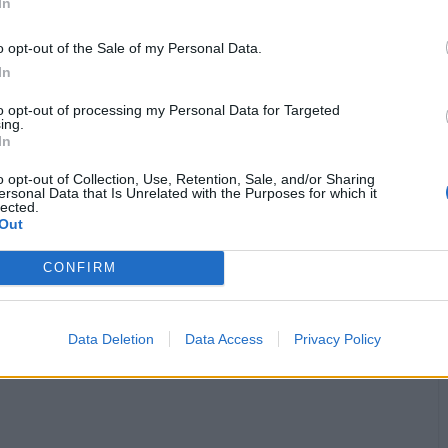
In
Animazione Leggerissima (0.04 Mb)
o opt-out of the Sale of my Personal Data.
·
Ti stimo
·
Rispondi
3 Agosto alle ore 08:41
In
Danilele
:
to opt-out of processing my Personal Data for Targeted
ing.
1
In
·
Ti stimo
·
Rispondi
3 Agosto alle ore 11:13
o opt-out of Collection, Use, Retention, Sale, and/or Sharing
ersonal Data that Is Unrelated with the Purposes for which it
pubblicità
lected.
Out
CONFIRM
Data Deletion
Data Access
Privacy Policy