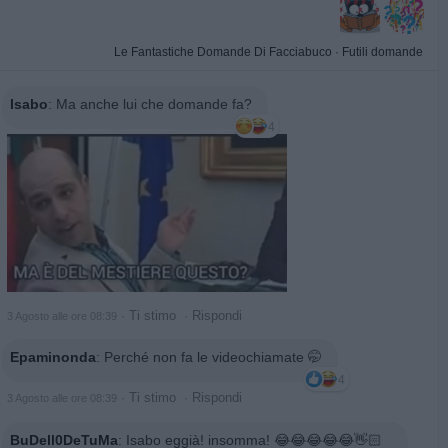
Le Fantastiche Domande Di Facciabuco
·
Futili domande
Isabo
:
Ma anche lui che domande fa?
4
·
Ti stimo
·
Rispondi
3 Agosto alle ore 08:39
Epaminonda
:
Perché non fa le videochiamate 🤭
4
·
Ti stimo
·
Rispondi
3 Agosto alle ore 08:39
BuDell0DeTuMa
:
Isabo eggià! insomma! 😂😂😂😂😂👋🏻