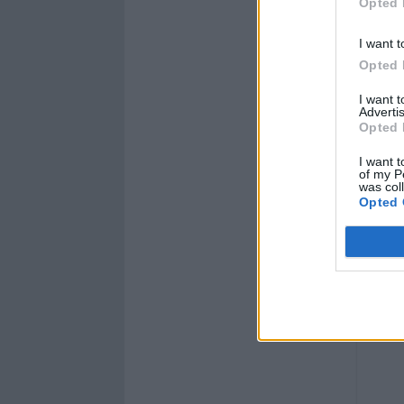
Opted 
I want t
Opted 
I want 
Advertis
Opted 
I want t
of my P
was col
Opted 