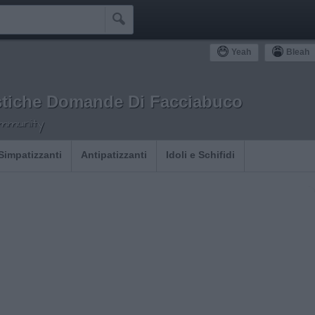

Yeah
Bleah
stiche Domande Di Facciabuco
ommunity
Simpatizzanti
Antipatizzanti
Idoli e Schifidi