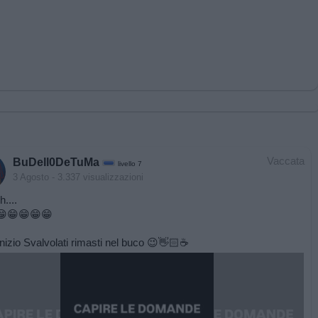
Vaccata
BuDell0DeTuMa
livello 7
3 Agosto
- 3.337 visualizzazioni
....
🏻😁😁😁😁😁
nizio Svalvolati rimasti nel buco 😉👋🏻☕