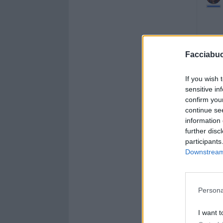
Facciabu
If you wish 
sensitive in
confirm you
continue se
information 
further disc
participants
Downstream 
Persona
I want t