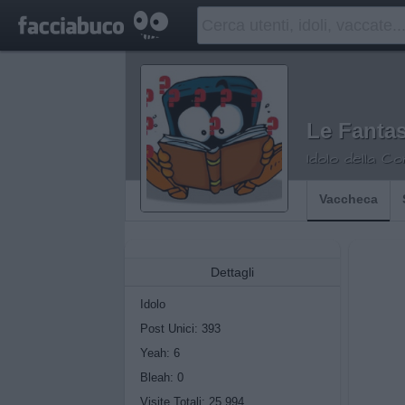
Le Fanta
Idolo della C
Vaccheca
Dettagli
Idolo
Post Unici: 393
Yeah:
6
Bleah:
0
Visite Totali: 25.994