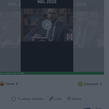
ne Leggera (0.25 Mb)
Stime: 9
Commenti: 5



Ti stimo fratello
Link
Salva