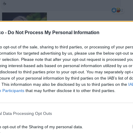
☕
2
co -
Do Not Process My Personal Information
to opt-out of the sale, sharing to third parties, or processing of your per
formation for targeted advertising by us, please use the below opt-out s
r selection. Please note that after your opt-out request is processed y
eing interest-based ads based on personal information utilized by us or
disclosed to third parties prior to your opt-out. You may separately opt-
·
Ti stimo
·
Rispondi
3 Agosto alle ore 08:40
losure of your personal information by third parties on the IAB’s list of
. This information may also be disclosed by us to third parties on the
IA
BuDell0DeTuMa
:
Epaminonda giustamente... 😁😁😁😁😉
Participants
that may further disclose it to other third parties.
👋🏻☕
1
l Data Processing Opt Outs
o opt-out of the Sharing of my personal data.