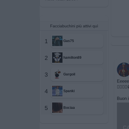
Facciabuchini più attivi quì
1
Gas75
2
hamilton89
3
Gargoil
Eeeeeh
😵‍💫
4
Spanki
Buon i
5
Bociaa