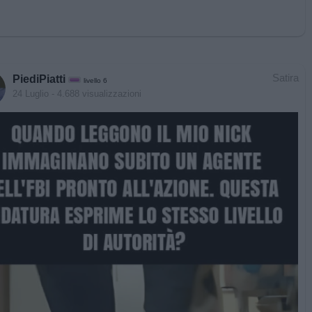
Satira
PiediPiatti
livello 6
24 Luglio
- 4.688 visualizzazioni