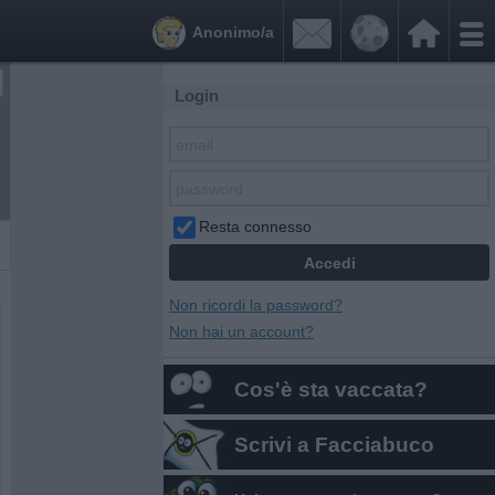


Anonimo/a
Login
Resta connesso
Non ricordi la password?
Non hai un account?
Cos'è sta vaccata?
Scrivi a Facciabuco