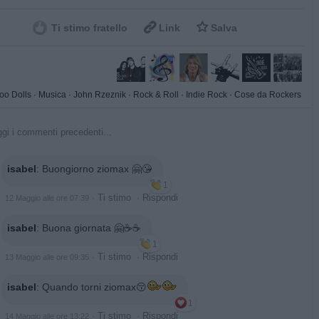


Ti stimo fratello
Link
Salva
oo Dolls
·
Musica
·
John Rzeznik
·
Rock & Roll
·
Indie Rock
·
Cose da Rockers
gi i commenti precedenti...
isabel
:
Buongiorno ziomax 🤗😘
1
·
Ti stimo
·
Rispondi
12 Maggio alle ore 07:39
isabel
:
Buona giornata 🤗☕️☕️
1
·
Ti stimo
·
Rispondi
13 Maggio alle ore 09:35
isabel
:
Quando torni ziomax😚
1
·
Ti stimo
·
Rispondi
14 Maggio alle ore 13:22