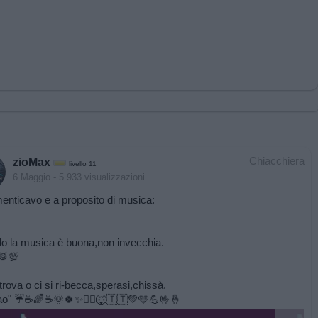
Chiacchiera
zioMax
livello 11
6 Maggio
- 5.933 visualizzazioni
enticavo e a proposito di musica:
 la musica è buona,non invecchia.
🥁💯
itrova o ci si ri-becca,sperasi,chissà.
ao" ☔️☕️🌈☕️🌞🍀✨️🏃‍♂️🐺🇮🇹💚🩵💪🤟🤞