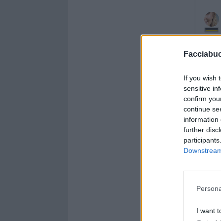
Facciabu
If you wish 
sensitive in
confirm you
continue se
information 
further disc
participants
Downstream 
Persona
I want t