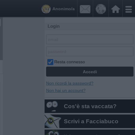


Anonimo/a
Login
Resta connesso
Non ricordi la password?
Non hai un account?
Cos'è sta vaccata?
Scrivi a Facciabuco