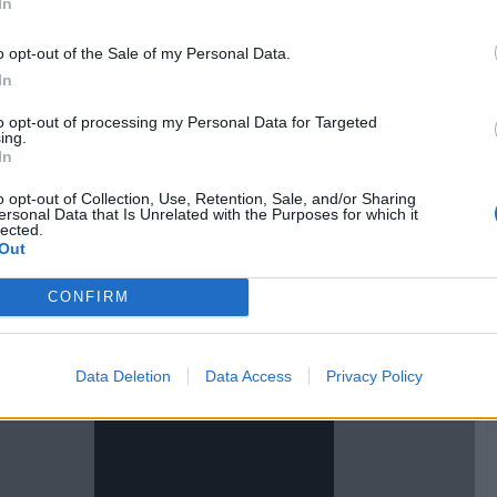
In
o opt-out of the Sale of my Personal Data.
In
to opt-out of processing my Personal Data for Targeted
ing.
In
o opt-out of Collection, Use, Retention, Sale, and/or Sharing
ersonal Data that Is Unrelated with the Purposes for which it
lected.
Vaccata
Lello
Out
3 Ottobre 2023
- 4.931 visualizzazioni
CONFIRM
 la adoro ed ha un grande significato per me💖 ..grazie pollo
Data Deletion
Data Access
Privacy Policy