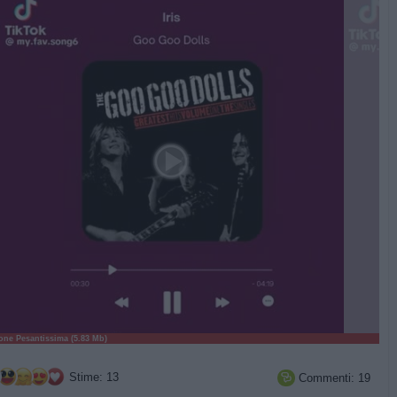
ne Pesantissima (5.83 Mb)
Stime: 13
Commenti: 19
