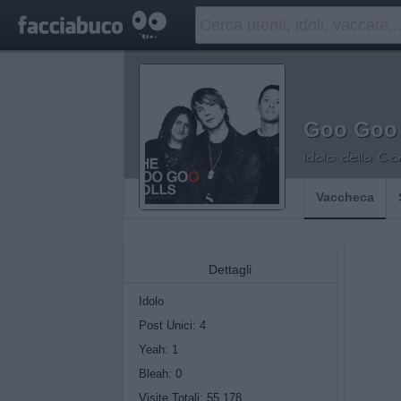
Goo Goo 
Idolo della C
Vaccheca
Dettagli
Idolo
Post Unici: 4
Yeah:
1
Bleah:
0
Visite Totali: 55.178