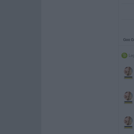
Goo G
Leg
