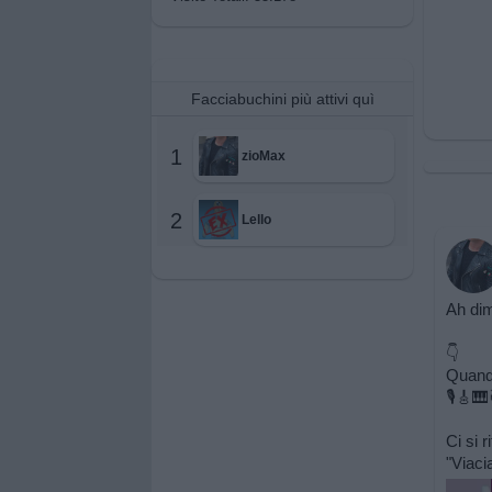
Facciabuchini più attivi quì
1
zioMax
2
Lello
Ah dim
👇
Quando
🎙🎸🎹
Ci si r
"Viaci