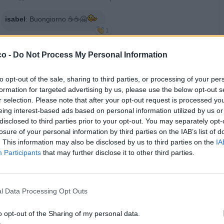
isabel
:
Buongiorno ☕️☕️🤗
1
·
Ti stimo
·
Rispondi
15 Maggio alle ore 08:29
co -
Do Not Process My Personal Information
hamilton89
:
Ciao Zio
BuonaseraNotte Brò
🍺🍺
1
to opt-out of the sale, sharing to third parties, or processing of your per
·
Ti stimo
·
Rispondi
17 Maggio alle ore 21:57
formation for targeted advertising by us, please use the below opt-out s
r selection. Please note that after your opt-out request is processed y
isabel
:
Buongiorno ziomax 🤗 torna presto che manchi 😘
eing interest-based ads based on personal information utilized by us or
2
disclosed to third parties prior to your opt-out. You may separately opt-
·
Ti stimo
·
Rispondi
18 Maggio alle ore 09:34
losure of your personal information by third parties on the IAB’s list of
. This information may also be disclosed by us to third parties on the
IA
pubblicità
Participants
that may further disclose it to other third parties.
l Data Processing Opt Outs
o opt-out of the Sharing of my personal data.