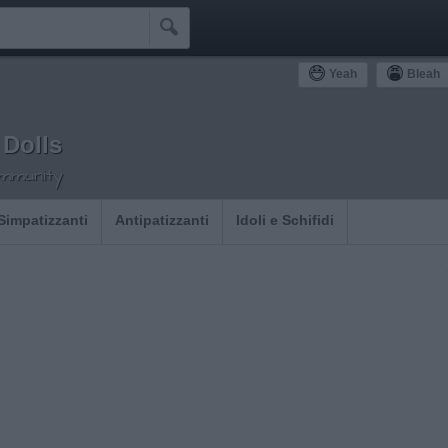

Yeah
Bleah
Dolls
ommunity
Simpatizzanti
Antipatizzanti
Idoli e Schifidi