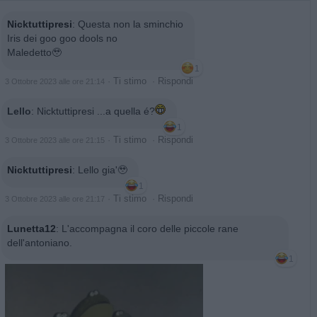
Nicktuttipresi
:
Questa non la sminchio
Iris dei goo goo dools no
Maledetto🥹
1
·
Ti stimo
·
Rispondi
3 Ottobre 2023 alle ore 21:14
Lello
:
Nicktuttipresi ...a quella é?
1
·
Ti stimo
·
Rispondi
3 Ottobre 2023 alle ore 21:15
Nicktuttipresi
:
Lello gia'🥹
1
·
Ti stimo
·
Rispondi
3 Ottobre 2023 alle ore 21:17
Lunetta12
:
L'accompagna il coro delle piccole rane
dell'antoniano.
1