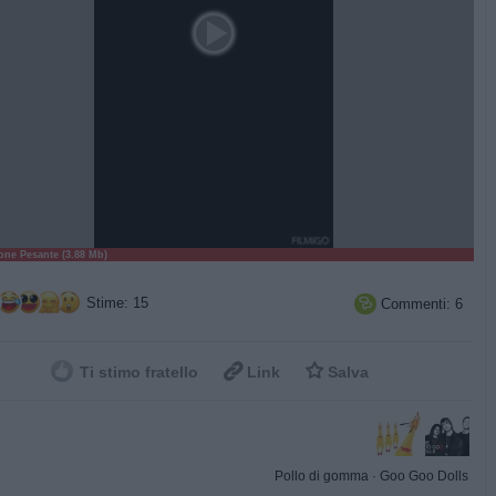
ne Pesante (3.88 Mb)
Stime: 15
Commenti: 6



Ti stimo fratello
Link
Salva
Pollo di gomma
·
Goo Goo Dolls