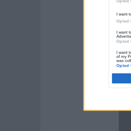
Opted 
I want t
Opted 
I want 
Advertis
Opted 
I want t
of my P
was col
Opted 
Questa