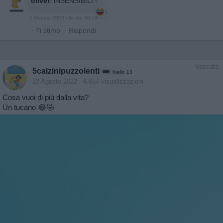
oliver
:
iNSENSIBILI !
1
1 Maggio 2023 alle ore 00:14
·
Ti stimo
·
Rispondi
Vaccata
5calzinipuzzolenti
livello 13
22 Agosto 2022
- 4.654 visualizzazioni
Cosa vuoi di più dalla vita?
Un tucano 😂🤣