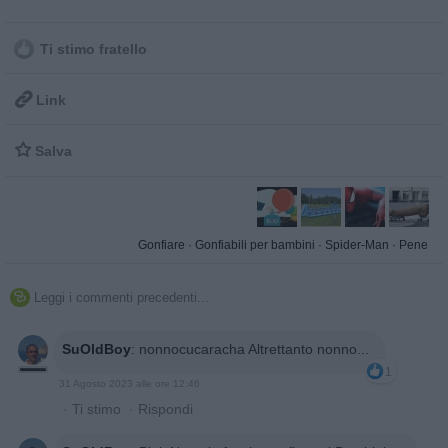
Ti stimo fratello

Link

Salva
Gonfiare
·
Gonfiabili per bambini
·
Spider-Man
·
Pene
Leggi i commenti precedenti...

SuOldBoy
:
nonnocucaracha Altrettanto nonno...
1
31 Agosto 2023 alle ore 12:46
·
Ti stimo
·
Rispondi