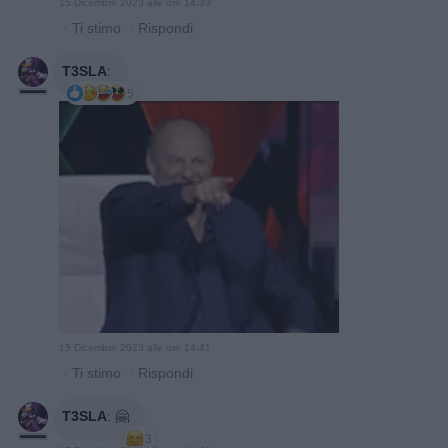
15 Dicembre 2023 alle ore 14:33
·
Ti stimo
·
Rispondi
T3SLA
:
5
15 Dicembre 2023 alle ore 14:41
·
Ti stimo
·
Rispondi
T3SLA
:
🤗
3