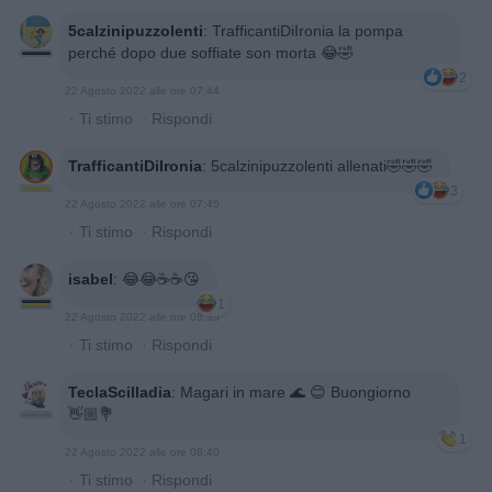
5calzinipuzzolenti
:
TrafficantiDiIronia la pompa
perché dopo due soffiate son morta 😂🤣
2
22 Agosto 2022 alle ore 07:44
·
Ti stimo
·
Rispondi
TrafficantiDiIronia
:
5calzinipuzzolenti allenati🤣🤣🤣
3
22 Agosto 2022 alle ore 07:45
·
Ti stimo
·
Rispondi
isabel
:
😂😂☕️☕️😘
1
22 Agosto 2022 alle ore 08:35
·
Ti stimo
·
Rispondi
TeclaScilladia
:
Magari in mare 🌊 😊 Buongiorno
👋🏼💐
1
22 Agosto 2022 alle ore 08:40
·
Ti stimo
·
Rispondi