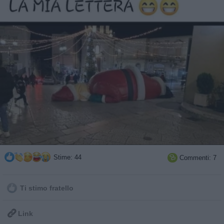
Stime: 44
Commenti: 7

Ti stimo fratello

Link