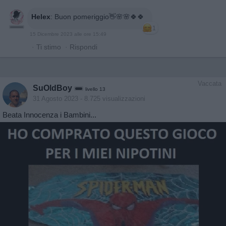
Helex
:
Buon pomeriggio👋🌸🌸🍀🍀
1
15 Dicembre 2023 alle ore 15:49
·
Ti stimo
·
Rispondi
Vaccata
SuOldBoy
livello 13
31 Agosto 2023
- 8.725 visualizzazioni
Beata Innocenza i Bambini...