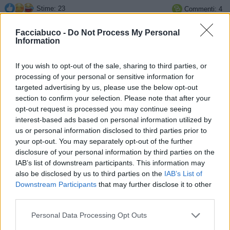
Stime: 23
Commenti: 4

Facciabuco -
Do Not Process My Personal
Information
Ti stimo fratella
If you wish to opt-out of the sale, sharing to third parties, or

Link
processing of your personal or sensitive information for
targeted advertising by us, please use the below opt-out

Salva
section to confirm your selection. Please note that after your
opt-out request is processed you may continue seeing
interest-based ads based on personal information utilized by
us or personal information disclosed to third parties prior to
your opt-out. You may separately opt-out of the further
Michael Jackson
·
Spiaggia
·
Gonfiabili per bambini
·
Gonfiare
disclosure of your personal information by third parties on the
IAB’s list of downstream participants. This information may
EbbeneSi
:
🤣🤣🤣🤣🤣🤣
also be disclosed by us to third parties on the
IAB’s List of
2
Downstream Participants
that may further disclose it to other
12 Luglio 2024 alle ore 16:30
third parties.
·
Ti stimo
·
Rispondi
Personal Data Processing Opt Outs
nonnocucaracha
:
Buonasera 🌼🌺🌼