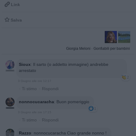

Link

Salva
Giorgia Meloni
·
Gonfiabili per bambini
Sioux
:
Il sarto (o addetto immagine) andrebbe
arrestato
2
3 Giugno alle ore 12:17
·
Ti stimo
·
Rispondi
nonnocucaracha
:
Buon pomeriggio
1
3 Giugno alle ore 17:15
·
Ti stimo
·
Rispondi
Razzo
:
nonnocucaracha Ciao grande nonno !