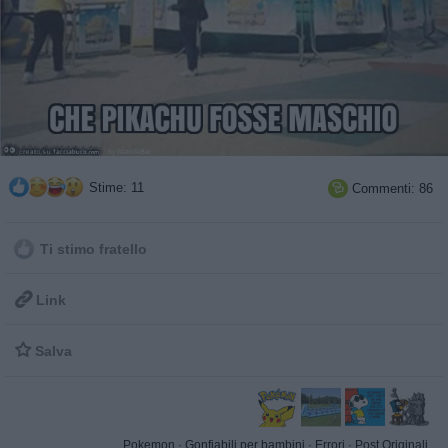
Stime: 11
Commenti: 86

Ti stimo fratello

Link

Salva
Pokemon
·
Gonfiabili per bambini
·
Errori
·
Post Originali