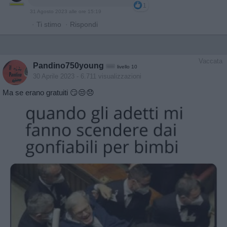
1
31 Agosto 2023 alle ore 15:19
·
Ti stimo
·
Rispondi
Vaccata
Pandino750young
livello 10
30 Aprile 2023
- 6.711 visualizzazioni
Ma se erano gratuiti 😏😒😞