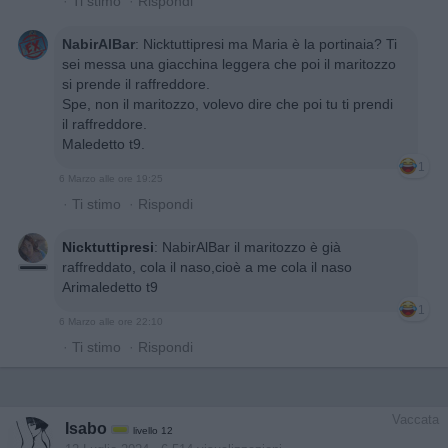
·
Ti stimo
·
Rispondi
NabirAlBar
:
Nicktuttipresi ma Maria è la portinaia? Ti
sei messa una giacchina leggera che poi il maritozzo
si prende il raffreddore.
Spe, non il maritozzo, volevo dire che poi tu ti prendi
il raffreddore.
Maledetto t9.
1
6 Marzo alle ore 19:25
·
Ti stimo
·
Rispondi
Nicktuttipresi
:
NabirAlBar il maritozzo è già
raffreddato, cola il naso,cioè a me cola il naso
Arimaledetto t9
1
6 Marzo alle ore 22:10
·
Ti stimo
·
Rispondi
Vaccata
Isabo
livello 12