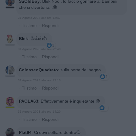
SuOldBoy
:
Blek Noo , lo faccio gonfiare ai Bambini
che si divertono...😅
31 Agosto 2023 alle ore 12:47
·
Ti stimo
·
Rispondi
Blek
:
👍👍👍👍
1
31 Agosto 2023 alle ore 12:48
·
Ti stimo
·
Rispondi
ColosseoQuadrato
:
sulla porta del bagno
1
31 Agosto 2023 alle ore 13:10
·
Ti stimo
·
Rispondi
PAOLA63
:
Effettivamente è inquietante 😓
1
31 Agosto 2023 alle ore 14:20
·
Ti stimo
·
Rispondi
Plat64
:
Ci devi soffiare dentro😉