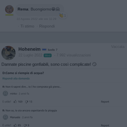
Rema
:
Buongiorno😁🤗
1
22 Agosto 2022 alle ore 11:29
·
Ti stimo
·
Rispondi
Vaccata
Hoheneim
livello 7
22 Luglio 2022
- 7.992 visualizzazioni
Mod
Dannate piscine gonfiabili, sono così complicate! 🙄