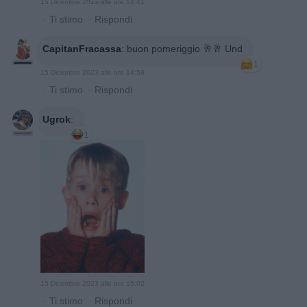
15 Dicembre 2023 alle ore 14:41
·
Ti stimo
·
Rispondi
CapitanFracassa
:
buon pomeriggio 🥂🥂 Und
1
15 Dicembre 2023 alle ore 14:58
·
Ti stimo
·
Rispondi
Ugrok
:
1
15 Dicembre 2023 alle ore 15:02
·
Ti stimo
·
Rispondi