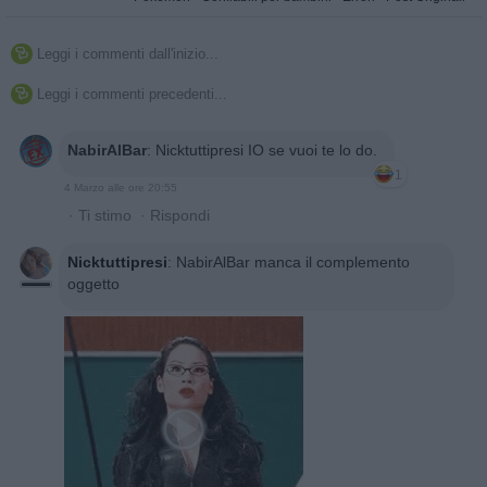
Leggi i commenti dall'inizio...

Leggi i commenti precedenti...

NabirAlBar
:
Nicktuttipresi IO se vuoi te lo do.
1
4 Marzo alle ore 20:55
·
Ti stimo
·
Rispondi
Nicktuttipresi
:
NabirAlBar manca il complemento
oggetto