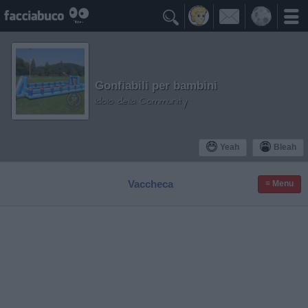

Gonfiabili per bambini
Idolo della Community
Yeah
Bleah
Vaccheca
≡ Menu