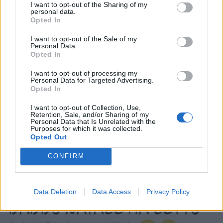
1
I want to opt-out of the Sharing of my
12 Luglio 2024 alle ore 17:43
personal data.
Opted In
·
Ti stimo
·
Rispondi
I want to opt-out of the Sale of my
Isabo
:
nonnocucaracha 🥰
Personal Data.
1
Opted In
12 Luglio 2024 alle ore 18:06
·
Ti stimo
·
Rispondi
I want to opt-out of processing my
Personal Data for Targeted Advertising.
Opted In
Pietranera
:
Elettrico 😅😅😅
1
I want to opt-out of Collection, Use,
14 Luglio 2024 alle ore 17:32
Retention, Sale, and/or Sharing of my
Personal Data that Is Unrelated with the
·
Ti stimo
·
Rispondi
Purposes for which it was collected.
Opted Out
CONFIRM
Vaccata
Undertaker76
livello 16
15 Dicembre 2023
- 7.699 visualizzazioni
Data Deletion
Data Access
Privacy Policy