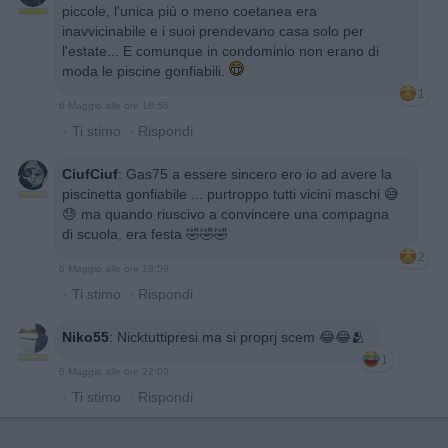
piccole, l'unica più o meno coetanea era
inavvicinabile e i suoi prendevano casa solo per
l'estate... E comunque in condominio non erano di
moda le piscine gonfiabili.
1
6 Maggio alle ore 18:56
·
Ti stimo
·
Rispondi
CiufCiuf
:
Gas75 a essere sincero ero io ad avere la
piscinetta gonfiabile ... purtroppo tutti vicini maschi 😅
😓 ma quando riuscivo a convincere una compagna
di scuola, era festa 🤣🤣🤣
2
6 Maggio alle ore 18:59
·
Ti stimo
·
Rispondi
Niko55
:
Nicktuttipresi ma si proprj scem 😂😂🫂
1
6 Maggio alle ore 22:09
·
Ti stimo
·
Rispondi