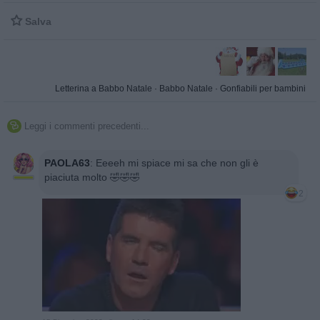

Salva
Letterina a Babbo Natale
·
Babbo Natale
·
Gonfiabili per bambini
Leggi i commenti precedenti...

PAOLA63
:
Eeeeh mi spiace mi sa che non gli è
piaciuta molto 🤣🤣🤣
2