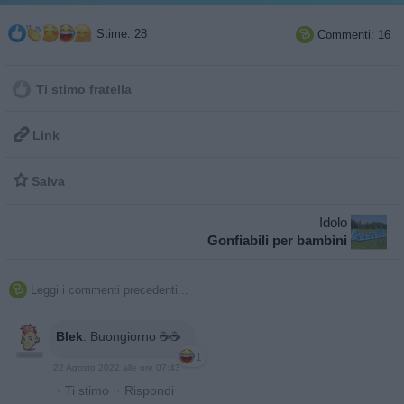
Stime: 28
Commenti: 16

Ti stimo fratella

Link

Salva
Idolo
Gonfiabili per bambini
Leggi i commenti precedenti...

Blek
:
Buongiorno ☕️☕️
1
22 Agosto 2022 alle ore 07:43
·
Ti stimo
·
Rispondi