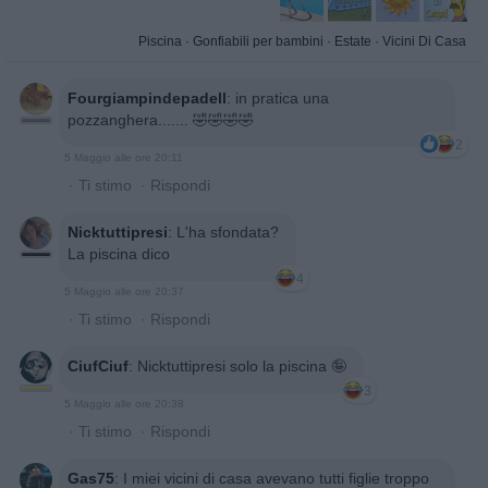
Piscina
·
Gonfiabili per bambini
·
Estate
·
Vicini Di Casa
Fourgiampindepadell
:
in pratica una
pozzanghera....... 🤣🤣🤣🤣
2
5 Maggio alle ore 20:11
·
Ti stimo
·
Rispondi
Nicktuttipresi
:
L'ha sfondata?
La piscina dico
4
5 Maggio alle ore 20:37
·
Ti stimo
·
Rispondi
CiufCiuf
:
Nicktuttipresi solo la piscina 🤪
3
5 Maggio alle ore 20:38
·
Ti stimo
·
Rispondi
Gas75
:
I miei vicini di casa avevano tutti figlie troppo