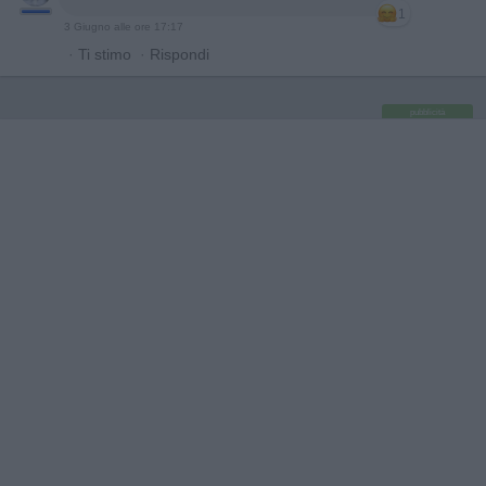
1
3 Giugno alle ore 17:17
·
Ti stimo
·
Rispondi
pubblicità