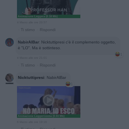
Animazione Leggera (0.18 Mb)
4 Marzo alle ore 20:57
·
Ti stimo
·
Rispondi
NabirAlBar
:
Nicktuttipresi c'è il complemento oggetto,
è "LO". Ma è sottinteso.
1
4 Marzo alle ore 21:01
·
Ti stimo
·
Rispondi
Nicktuttipresi
:
NabirAlBar
1
Animazione Leggerissima (0.03 Mb)
6 Marzo alle ore 19:16