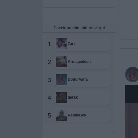
Facciabuchini più attivi quì
1
Zari
2
Armageddon
3
DottorVaffa
4
garak
5
RennyBoy