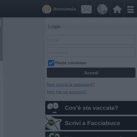


Anonimo/a
Login
Resta connesso
Non ricordi la password?
Non hai un account?
Cos'è sta vaccata?
Scrivi a Facciabuco