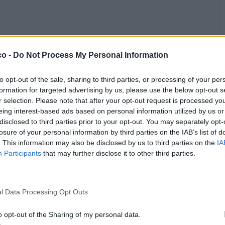
co -
Do Not Process My Personal Information
Vaccata
Cogli1
to opt-out of the sale, sharing to third parties, or processing of your per
31 Dicembre 2020
- 10.209 visualizzazioni
formation for targeted advertising by us, please use the below opt-out s
o il buon ministro Boccia che dopo aver spostato la messa di
r selection. Please note that after your opt-out request is processed y
otte, si occupa di far festeggiare il capodanno agli italiani
eing interest-based ads based on personal information utilized by us or
o gli indirizzi del decreto
disclosed to third parties prior to your opt-out. You may separately opt-
losure of your personal information by third parties on the IAB’s list of
. This information may also be disclosed by us to third parties on the
IA
Participants
that may further disclose it to other third parties.
l Data Processing Opt Outs
o opt-out of the Sharing of my personal data.