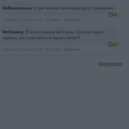
MrBrownstone
:
Io per vincere farei votare pure i clandestini
2
·
Ti stimo
·
Rispondi
10 Agosto 2022 alle ore 18:42
MrCrowley
:
È la loro visione del Paese. Chi vuol capire,
capisca, ma come fanno a capire i sinistri?
2
·
Ti stimo
·
Rispondi
10 Agosto 2022 alle ore 20:10
pubblicità