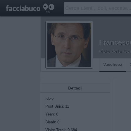
Francesc
Idolo della C
Vaccheca
Dettagli
Idolo
Post Unici: 11
Yeah:
0
Bleah:
0
Visite Totali: 9.684