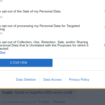
In
o opt-out of the Sale of my Personal Data.
ne Peso Moderato (0.89 Mb)
In
ime: 2
Commenti: 2

to opt-out of processing my Personal Data for Targeted
ing.
In


Ti stimo fratello
Link
Salva
o opt-out of Collection, Use, Retention, Sale, and/or Sharing
ersonal Data that Is Unrelated with the Purposes for which it
lected.
Out
Lockdown
·
Francesco Boccia
·
Capodanno
CONFIRM
Syrdal
:
Sereno nuovo anno 😉
1
Data Deletion
Data Access
Privacy Policy
·
Ti stimo
·
Rispondi
2 Gennaio 2021 alle ore 08:20
Cogli1
:
Syrdal un magnifico 2021 anche a te😘
·
Ti stimo
·
Rispondi
3 Gennaio 2021 alle ore 20:08