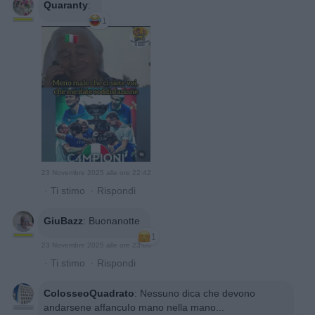
Quaranty
:
1
23 Novembre 2025 alle ore 22:42
·
Ti stimo
·
Rispondi
GiuBazz
:
Buonanotte
1
23 Novembre 2025 alle ore 23:00
·
Ti stimo
·
Rispondi
ColosseoQuadrato
:
Nessuno dica che devono
andarsene affancuIo mano nella mano...