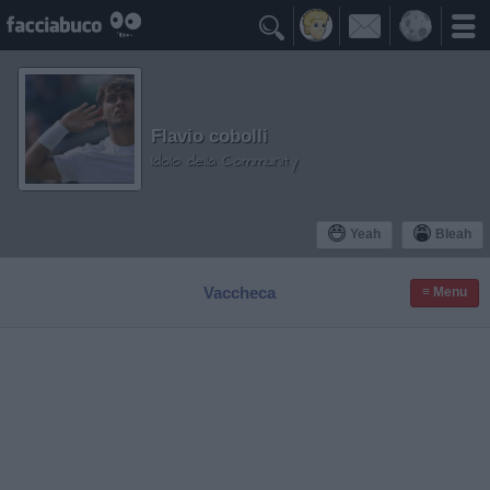

Flavio cobolli
Idolo della Community
Yeah
Bleah
Vaccheca
≡ Menu