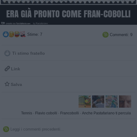
Stime: 7
Commenti: 9

Ti stimo fratello

Link

Salva
Tennis
·
Flavio cobolli
·
Francobolli
·
Anche Pastafariano ti percula
Leggi i commenti precedenti...
