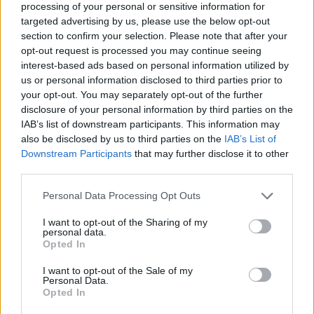
processing of your personal or sensitive information for
targeted advertising by us, please use the below opt-out
section to confirm your selection. Please note that after your
opt-out request is processed you may continue seeing
interest-based ads based on personal information utilized by
us or personal information disclosed to third parties prior to
your opt-out. You may separately opt-out of the further
8 Giugno alle ore 16:27
disclosure of your personal information by third parties on the
IAB’s list of downstream participants. This information may
·
Ti stimo
·
Rispondi
also be disclosed by us to third parties on the
IAB’s List of
Downstream Participants
that may further disclose it to other
Pastafariano
:
Bronsequerte Alla faccia del Nonnetto
third parties.
Lamborghini... 😊
1
Personal Data Processing Opt Outs
I want to opt-out of the Sharing of my
personal data.
Opted In
I want to opt-out of the Sale of my
Personal Data.
Opted In