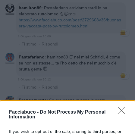
hamilton89
:
Pastafariano arriviamo tardi lo ha
elaborato ruttolomeo 💪😆🍺🍺
https://www.facciabuco.com/post/2729608v36/buonas
era-vaccata-post-by-ruttolomeo.html
1
8 Giugno alle ore 16:09
·
Ti stimo
·
Rispondi
Pastafariano
:
hamilton89 E' nei miei Schifidi, é come
se non esistesse... te l'ho detto che nel mucchio c'è
brutta gente 😇
1
8 Giugno alle ore 16:12
·
Ti stimo
·
Rispondi
Bronsequerte
:
Se me nonno avesse le ruote
sarebbe una Lamborghini
Facciabuco -
Do Not Process My Personal
1
Information
If you wish to opt-out of the sale, sharing to third parties, or