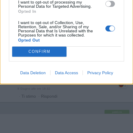
I want to opt-out of processing my
8 Giugno alle ore 16:29
Personal Data for Targeted Advertising.
Opted In
·
Ti stimo
·
Rispondi
I want to opt-out of Collection, Use,
SuOldBoy
:
Vabbe, io ho conosciuto una di Sestri
Retention, Sale, and/or Sharing of my
Ponente che si chiama Tromba Daria e la Sorella
Personal Data that Is Unrelated with the
Purposes for which it was collected.
Tromba Ylenia...
Opted Out
2
8 Giugno alle ore 16:40
CONFIRM
·
Ti stimo
·
Rispondi
Pastafariano
:
SuOldBoy Spero che la Madre facesse
di cognome "Partita", che diventava la Signora Partita
Data Deletion
Data Access
Privacy Policy
in Tromba 🤣🤣🤣
1
8 Giugno alle ore 18:32
·
Ti stimo
·
Rispondi
pubblicità