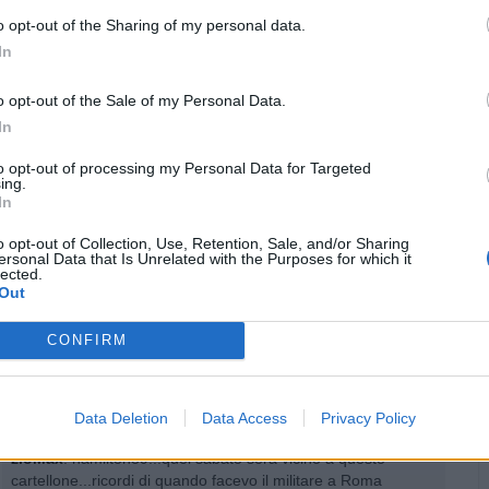
o opt-out of the Sharing of my personal data.
In
ne Pesantissima (5.38 Mb)
o opt-out of the Sale of my Personal Data.
Stime: 17
Commenti: 27

In
to opt-out of processing my Personal Data for Targeted
ing.


Ti stimo fratello
Link
Salva
In
o opt-out of Collection, Use, Retention, Sale, and/or Sharing
ersonal Data that Is Unrelated with the Purposes for which it
lected.
nni 90
·
Generazioni a confronto
·
Discoteca
·
Musica
·
Musica Progressive
·
x-
Out
Form
·
Fabietto Cataneo
·
Nostalgia
CONFIRM
gi i commenti dall'inizio...
gi i commenti precedenti...
Data Deletion
Data Access
Privacy Policy
zioMax
:
hamilton89...quei sabato sera vicino a questo
cartellone...ricordi di quando facevo il militare a Roma