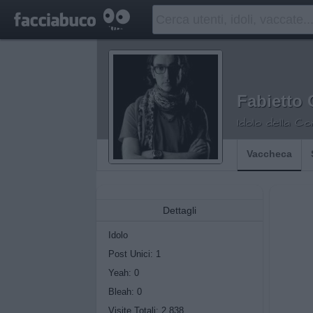
Fabietto
Idolo della C
Vaccheca
Dettagli
Idolo
Post Unici: 1
Yeah:
0
Bleah:
0
Visite Totali: 2.838