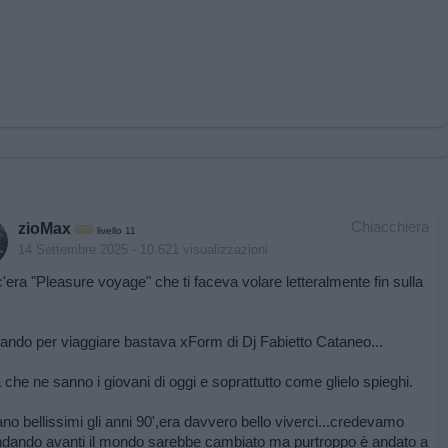
Chiacchiera
zioMax
livello 11
14 Settembre 2025
- 10.621 visualizzazioni
c'era "Pleasure voyage" che ti faceva volare letteralmente fin sulla
ndo per viaggiare bastava xForm di Dj Fabietto Cataneo...
che ne sanno i giovani di oggi e soprattutto come glielo spieghi.
no bellissimi gli anni 90',era davvero bello viverci...credevamo
dando avanti il mondo sarebbe cambiato ma purtroppo è andato a