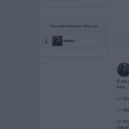
Facciabuchini più attivi quì
1
zioMax
E poi 
luna...
👉 Qua
👉 Ma 
👉 Era
che an