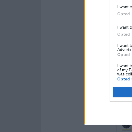
I want t
Opted 
Animazio
I want t
Opted 
I want 
Advertis
Opted 
I want t
of my P
was col
A
Opted 
Leg

Leg
