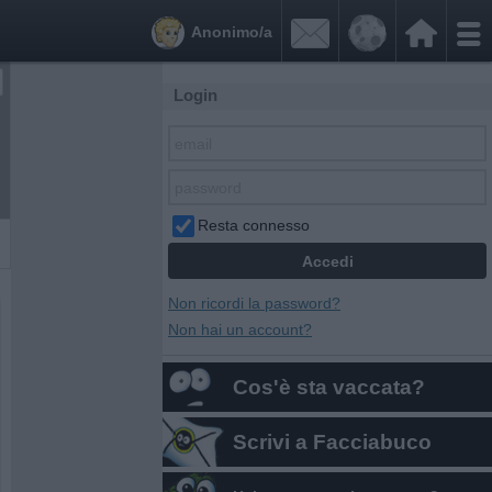


Anonimo/a
Login
Resta connesso
Non ricordi la password?
Non hai un account?
Cos'è sta vaccata?
Scrivi a Facciabuco