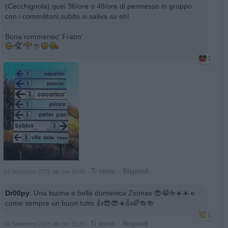
(Cecchignola),quei 36/ore o 48/ore di permesso in gruppo
con i commilitoni,subito si saliva su eh!
Bona rommenec' Fratm'
1
·
Ti stimo
·
Rispondi
14 Settembre 2025 alle ore 10:45
Dr00py
:
Una buona e bella domenica Ziomax 😎😁☕☀️☀️ e
come sempre un buon tutto 👍😎😎☀️👍🌈🍻🍻
1
·
Ti stimo
·
Rispondi
14 Settembre 2025 alle ore 11:23