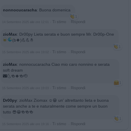
nonnocucaracha
:
Buona domenica
1
·
Ti stimo
·
Rispondi
14 Settembre 2025 alle ore 12:01
zioMax
:
Dr00py Lieta serata e buon sempre Mr. Dr00p-One
(b🍀)💪💪🤞
1
·
Ti stimo
·
Rispondi
15 Settembre 2025 alle ore 19:02
zioMax
:
nonnocucaracha Ciao mio caro nonnino e serata
soft dream
🌃🌜🍻🍀🍻🫡
1
·
Ti stimo
·
Rispondi
15 Settembre 2025 alle ore 19:03
Dr00py
:
zioMax Ziomax ☺️😁 un' altrettanto lieta e buona
serata anche a te e naturalmente come sempre un buon
tutto 😎😁🍻🍻🍻
1
·
Ti stimo
·
Rispondi
15 Settembre 2025 alle ore 19:16