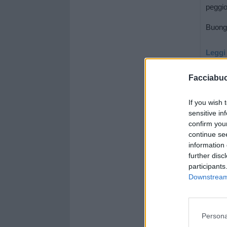
peggio
Buongì
Leggi 
Facciabu
If you wish 
sensitive in
confirm you
continue se
information 
further disc
participants
Downstream 
Persona