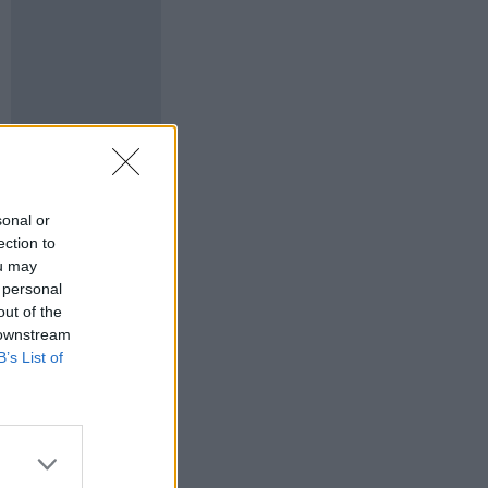
sonal or
ection to
ou may
 personal
out of the
 downstream
B’s List of