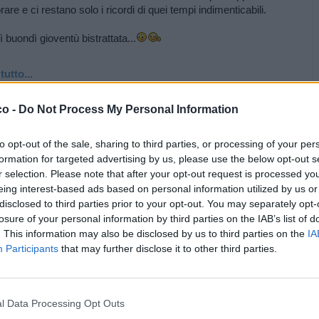
rare e ci restano solo i ricordi di quei tempi indimenticabili.
 buondì gioventù bistrattata...
tutto...
co -
Do Not Process My Personal Information
to opt-out of the sale, sharing to third parties, or processing of your per
formation for targeted advertising by us, please use the below opt-out s
r selection. Please note that after your opt-out request is processed y
eing interest-based ads based on personal information utilized by us or
disclosed to third parties prior to your opt-out. You may separately opt-
losure of your personal information by third parties on the IAB’s list of
. This information may also be disclosed by us to third parties on the
IA
Participants
that may further disclose it to other third parties.
l Data Processing Opt Outs