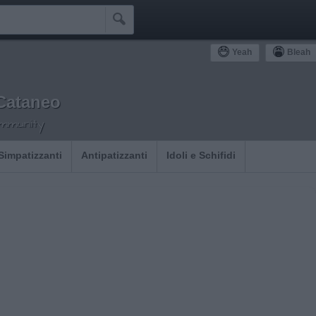

Yeah
Bleah
 Cataneo
ommunity
Simpatizzanti
Antipatizzanti
Idoli e Schifidi