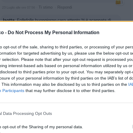
1
·
Ti stimo
·
Rispondi
23 Luglio alle ore 07:56
Isotta
:
Follefolle buongiorno caro,attento !ti è scappata di
casa ☎️ una zeccarossa!!☕️☕️☕️👁🤣🤣
co -
Do Not Process My Personal Information
1
·
Ti stimo
·
Rispondi
23 Luglio alle ore 09:13
to opt-out of the sale, sharing to third parties, or processing of your per
formation for targeted advertising by us, please use the below opt-out s
pubblicità
r selection. Please note that after your opt-out request is processed y
eing interest-based ads based on personal information utilized by us or
disclosed to third parties prior to your opt-out. You may separately opt-
losure of your personal information by third parties on the IAB’s list of
. This information may also be disclosed by us to third parties on the
IA
Participants
that may further disclose it to other third parties.
l Data Processing Opt Outs
o opt-out of the Sharing of my personal data.