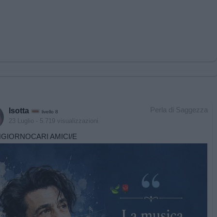
Perla di Saggezza
Isotta
livello 8
23 Luglio
- 5.719 visualizzazioni
GIORNOCARI AMICI/E