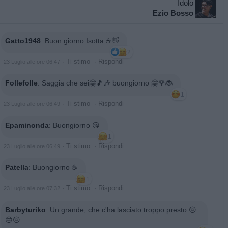
Idolo
Ezio Bosso
Gatto1948
:
Buon giorno Isotta ☕👋
2
·
Ti stimo
·
Rispondi
23 Luglio alle ore 06:47
Follefolle
:
Saggia che sei🤗🎵🎶 buongiorno 🤗🌹🐞
1
·
Ti stimo
·
Rispondi
23 Luglio alle ore 06:49
Epaminonda
:
Buongiorno 😘
1
·
Ti stimo
·
Rispondi
23 Luglio alle ore 06:49
Patella
:
Buongiorno ☕️
1
·
Ti stimo
·
Rispondi
23 Luglio alle ore 07:32
Barbyturiko
:
Un grande, che c'ha lasciato troppo presto 😔
😔😔