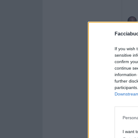
Facciabu
If you wish 
sensitive in
confirm you
continue se
information 
further disc
participants
Downstream 
Persona
I want t