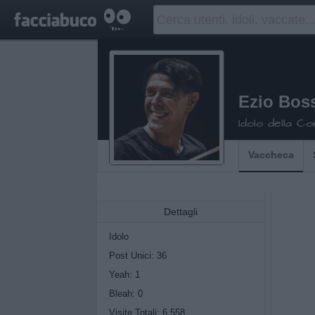
Ezio Bos
Idolo della C
Vaccheca
Dettagli
Idolo
Post Unici: 36
Yeah:
1
Bleah:
0
Visite Totali: 6.558