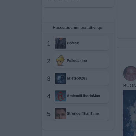
Facciabuchini più attivi quì
1
zioMax
2
Pelledasino
3
ariete59283
BUON
4
AmicodiLiborioMax
5
StrongerThanTime