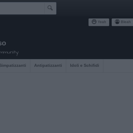

Yeah
Bleah
so
ommunity
Simpatizzanti
Antipatizzanti
Idoli e Schifidi