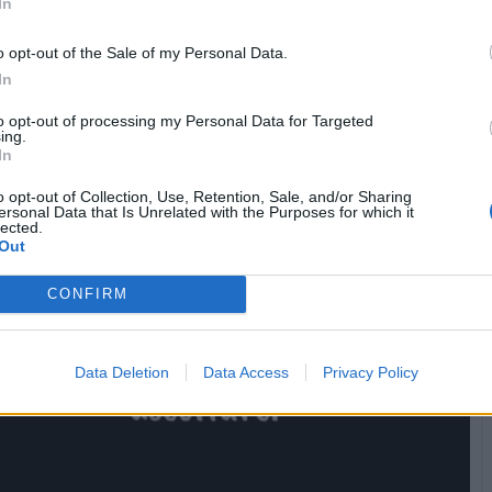
In
o opt-out of the Sale of my Personal Data.
In
Chiacchiera
Plat64
livello 12
to opt-out of processing my Personal Data for Targeted
21 Luglio
- 3.233 visualizzazioni
ing.
In
o opt-out of Collection, Use, Retention, Sale, and/or Sharing
ersonal Data that Is Unrelated with the Purposes for which it
lected.
Out
CONFIRM
Data Deletion
Data Access
Privacy Policy