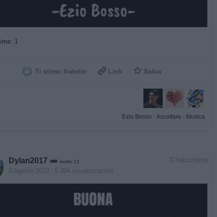
ime: 1


Ti stimo fratello
Link
Salva
Ezio Bosso
·
Ascoltare
·
Musica
Chiacchiera
Dylan2017
livello 13
3 Agosto 2023
- 5.394 visualizzazioni