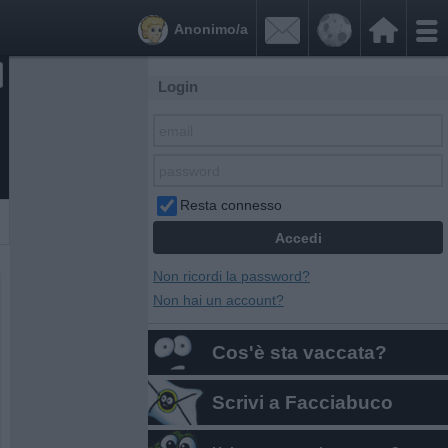


Anonimo/a
Login
Resta connesso
Non ricordi la password?
Non hai un account?
Cos'è sta vaccata?
Scrivi a Facciabuco