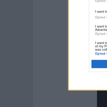
Opted 
I want t
Opted 
I want 
Advertis
Opted 
I want t
of my P
was col
Opted 