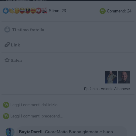
Stime: 23
Commenti: 24

Ti stimo fratella

Link

Salva
Epifanio
·
Antonio Albanese
Leggi i commenti dall'inizio...

Leggi i commenti precedenti...

BaytaDarell
:
CuoreMatto Buona giornata e buon