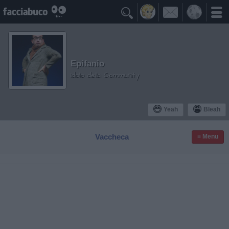

Epifanio
Idolo della Community
Yeah
Bleah
Vaccheca
≡ Menu