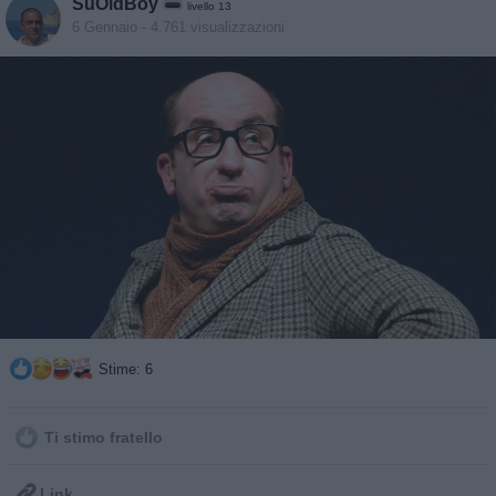
SuOldBoy
livello 13
6 Gennaio
- 4.761 visualizzazioni
Stime: 6
Ti stimo fratello

Link