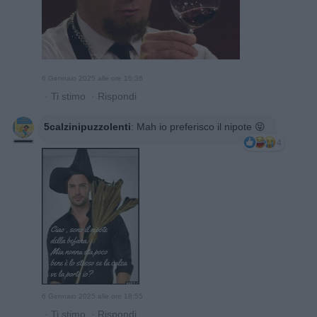
6 Gennaio 2025 alle ore 16:36
·
Ti stimo
·
Rispondi
5calzinipuzzolenti
:
Mah io preferisco il nipote 😝
4
6 Gennaio 2025 alle ore 18:55
·
Ti stimo
·
Rispondi