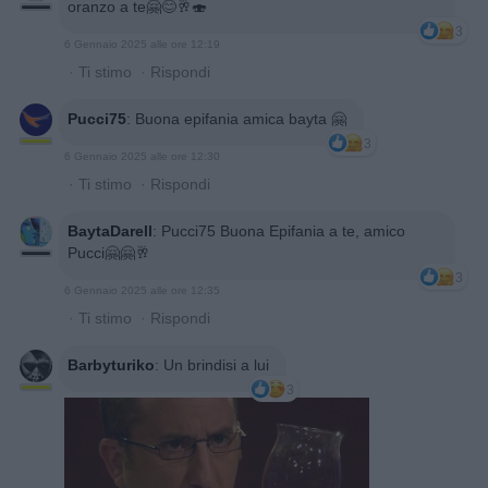
oranzo a te🤗😊🥂🍣
3
6 Gennaio 2025 alle ore 12:19
·
Ti stimo
·
Rispondi
Pucci75
:
Buona epifania amica bayta 🤗
3
6 Gennaio 2025 alle ore 12:30
·
Ti stimo
·
Rispondi
BaytaDarell
:
Pucci75 Buona Epifania a te, amico
Pucci🤗🤗🥂
3
6 Gennaio 2025 alle ore 12:35
·
Ti stimo
·
Rispondi
Barbyturiko
:
Un brindisi a lui
3