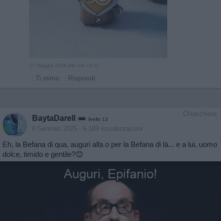
17 Maggio 2025 alle ore 19:11
·
Ti stimo
·
Rispondi
Chiacchiera
BaytaDarell
livello 13
6 Gennaio 2025
- 6.109 visualizzazioni
Eh, la Befana di qua, auguri alla o per la Befana di là... e a lui, uomo
dolce, timido e gentile?😊