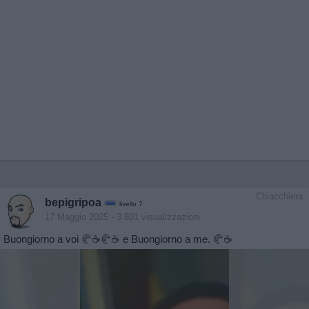
Chiacchiera
bepigripoa
livello 7
17 Maggio 2025
- 3.801 visualizzazioni
Buongiorno a voi 🥐☕️🥐☕️ e Buongiorno a me. 🥐☕️