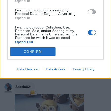
Opted In
EbbeneSi
:
Buondi'🤗☕
I want to opt-out of processing my
1
Personal Data for Targeted Advertising.
17 Maggio 2025 alle ore 09:50
Opted In
·
Ti stimo
·
Rispondi
I want to opt-out of Collection, Use,
Retention, Sale, and/or Sharing of my
nonnocucaracha
:
Buongiorno, Buon fine settimana
Personal Data that Is Unrelated with the
1
Purposes for which it was collected.
17 Maggio 2025 alle ore 11:14
Opted Out
·
Ti stimo
·
Rispondi
CONFIRM
bepigripoa
:
nonnocucaracha buon fine settimana. 🌞
📚
1
Data Deletion
Data Access
Privacy Policy
17 Maggio 2025 alle ore 11:17
·
Ti stimo
·
Rispondi
Sberla82
:
1