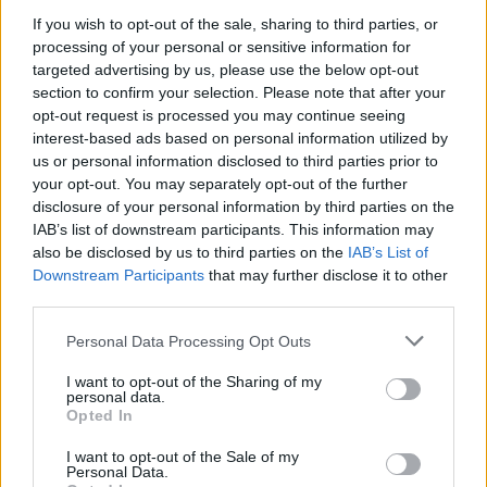

Link
If you wish to opt-out of the sale, sharing to third parties, or
processing of your personal or sensitive information for
targeted advertising by us, please use the below opt-out

Salva
section to confirm your selection. Please note that after your
opt-out request is processed you may continue seeing
interest-based ads based on personal information utilized by
us or personal information disclosed to third parties prior to
Buongiorno
·
Epifanio
your opt-out. You may separately opt-out of the further
disclosure of your personal information by third parties on the
IAB’s list of downstream participants. This information may
Leggi i commenti precedenti...

also be disclosed by us to third parties on the
IAB’s List of
Downstream Participants
that may further disclose it to other
Barbyturiko
:
Epifanioooooooo
third parties.
1
17 Maggio 2025 alle ore 09:06
Personal Data Processing Opt Outs
·
Ti stimo
·
Rispondi
I want to opt-out of the Sharing of my
personal data.
Noah
:
Buongiorno ☕️🤗🐞
Opted In
1
17 Maggio 2025 alle ore 09:47
I want to opt-out of the Sale of my
·
Ti stimo
·
Rispondi
Personal Data.