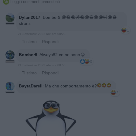
Leggi i commenti precedenti...

Dylan2017
:
Bomber9 😆😅😂🤣😂😅😆😅😂🤣😂😅
strunz
1
21 Settembre 2022 alle ore 08:23
·
Ti stimo
·
Rispondi
Bomber9
:
Always82 ce ne sono😂
3
21 Settembre 2022 alle ore 08:56
·
Ti stimo
·
Rispondi
BaytaDarell
:
Ma che comportamento è?
2