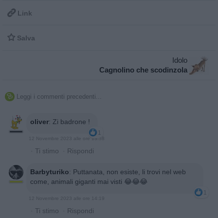

Link

Salva
Idolo
Cagnolino che scodinzola
Leggi i commenti precedenti...

oliver
:
Zi badrone !
1
12 Novembre 2023 alle ore 13:58
·
Ti stimo
·
Rispondi
Barbyturiko
:
Puttanata, non esiste, li trovi nel web
come, animali giganti mai visti 😂😂😂
1
12 Novembre 2023 alle ore 14:19
·
Ti stimo
·
Rispondi