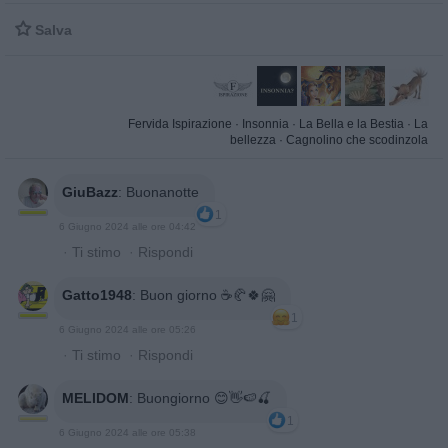

Salva
Fervida Ispirazione
·
Insonnia
·
La Bella e la Bestia
·
La
bellezza
·
Cagnolino che scodinzola
GiuBazz
:
Buonanotte
1
6 Giugno 2024 alle ore 04:42
·
Ti stimo
·
Rispondi
Gatto1948
:
Buon giorno ☕🥐🍀🤗
1
6 Giugno 2024 alle ore 05:26
·
Ti stimo
·
Rispondi
MELIDOM
:
Buongiorno 😊👋🍉🍒
1
6 Giugno 2024 alle ore 05:38