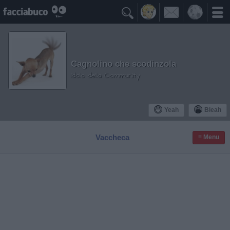

Cagnolino che scodinzola
Idolo della Community
Yeah
Bleah
Vaccheca
≡ Menu