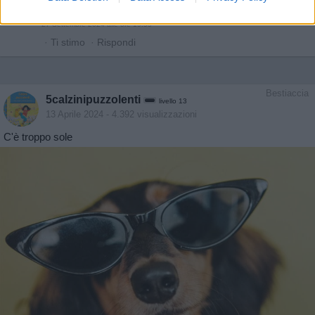
Nonsochisono
:
Oh,, che fine hai fatto 🧐
27 Settembre 2024 alle ore 19:55
·
Ti stimo
·
Rispondi
Bestiaccia
5calzinipuzzolenti
livello 13
13 Aprile 2024
- 4.392 visualizzazioni
C'è troppo sole