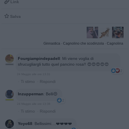

Link

Salva
Ginnastica
·
Cagnolino che scodinzola
·
Cagnolina
Fourgiampindepadell
:
Mi viene voglia di
sfrucugliargli tutto quel pancino rosa!! 😍😍😍😍😍
2
24 Maggio alle ore 13:31
·
Ti stimo
·
Rispondi
Inzupperman
:
Belli😍
2
24 Maggio alle ore 13:38
·
Ti stimo
·
Rispondi
Yoyo68
:
Bellissimi....❤️❤️❤️❤️