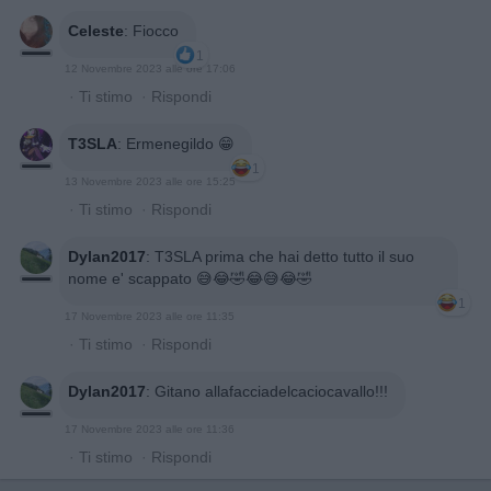
Celeste
:
Fiocco
1
12 Novembre 2023 alle ore 17:06
·
Ti stimo
·
Rispondi
T3SLA
:
Ermenegildo 😁
1
13 Novembre 2023 alle ore 15:25
·
Ti stimo
·
Rispondi
Dylan2017
:
T3SLA prima che hai detto tutto il suo
nome e' scappato 😅😂🤣😂😅😂🤣
1
17 Novembre 2023 alle ore 11:35
·
Ti stimo
·
Rispondi
Dylan2017
:
Gitano allafacciadelcaciocavallo!!!
17 Novembre 2023 alle ore 11:36
·
Ti stimo
·
Rispondi