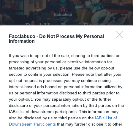
Facciabuco -
Do Not Process My Personal
Information
If you wish to opt-out of the sale, sharing to third parties, or
processing of your personal or sensitive information for
targeted advertising by us, please use the below opt-out
Stime: 11
Commenti: 4

section to confirm your selection. Please note that after your
opt-out request is processed you may continue seeing
interest-based ads based on personal information utilized by
Ti stimo fratello
us or personal information disclosed to third parties prior to
your opt-out. You may separately opt-out of the further

disclosure of your personal information by third parties on the
Link
IAB’s list of downstream participants. This information may
also be disclosed by us to third parties on the
IAB’s List of

Salva
Downstream Participants
that may further disclose it to other
third parties.