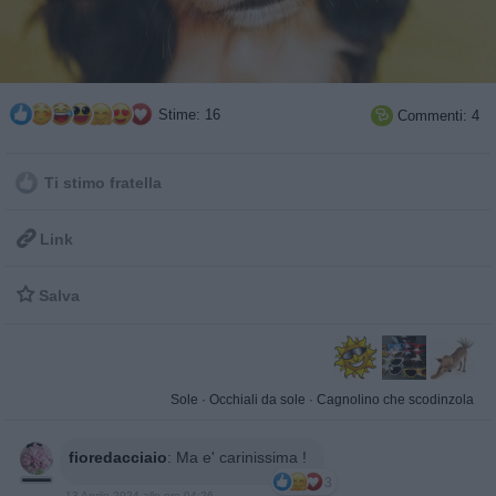
Stime: 16
Commenti: 4

Ti stimo fratella

Link

Salva
Sole
·
Occhiali da sole
·
Cagnolino che scodinzola
fioredacciaio
:
Ma e' carinissima !
3
13 Aprile 2024 alle ore 04:26