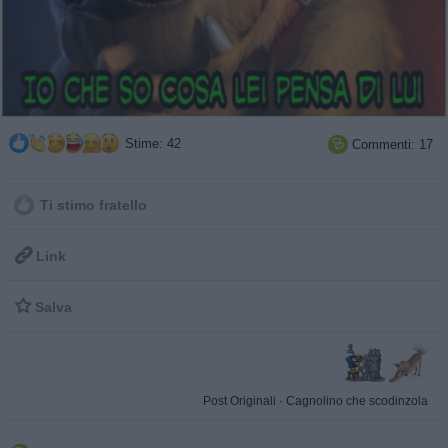
Stime: 42
Commenti: 17

Ti stimo fratello

Link

Salva
Post Originali
·
Cagnolino che scodinzola