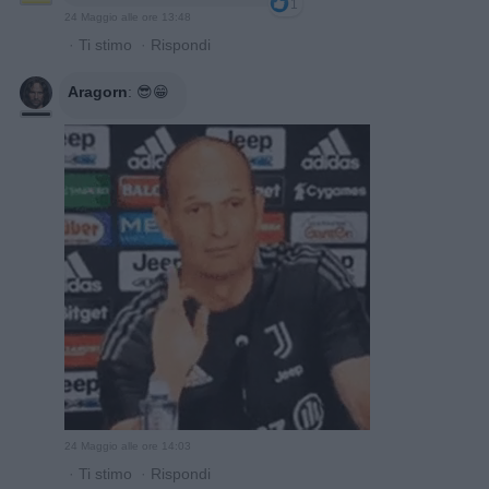
1
24 Maggio alle ore 13:48
·
Ti stimo
·
Rispondi
Aragorn
:
😎😁
24 Maggio alle ore 14:03
·
Ti stimo
·
Rispondi