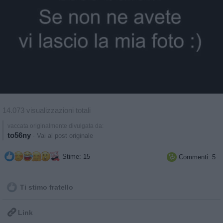
14.073 visualizzazioni totali
vaccata originalmente divulgata da:
to56ny
·
Vai al post originale
Stime: 15
Commenti: 5

Ti stimo fratello

Link