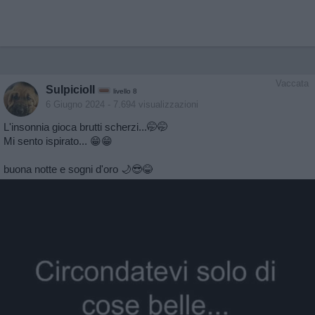
Vaccata
SulpicioII
livello 8
6 Giugno 2024
- 7.694 visualizzazioni
L'insonnia gioca brutti scherzi...🤭🤭
Mi sento ispirato... 😁😁
buona notte e sogni d'oro 🌙😎😂