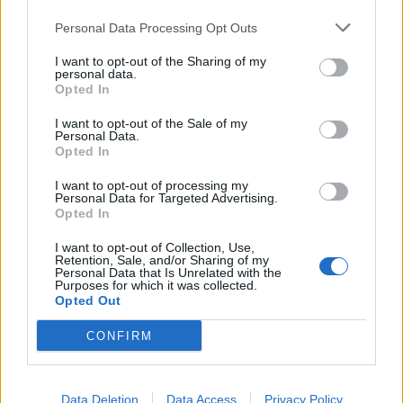
Personal Data Processing Opt Outs
Francesco Totti
·
Cagnolino che scodinzola
·
Heineken
·
Calciatori
I want to opt-out of the Sharing of my
olandesi
·
Posate
·
Post Originali
personal data.
Opted In
GiuBazz
:
Buonanotte
I want to opt-out of the Sale of my
1
Personal Data.
31 Maggio 2024 alle ore 23:39
Opted In
·
Ti stimo
·
Rispondi
I want to opt-out of processing my
Personal Data for Targeted Advertising.
nonnocucaracha
:
Buongiorno, ☕☕☕🍩🥐🍩☕🍩☕☕
Opted In
☕
1
I want to opt-out of Collection, Use,
1 Giugno 2024 alle ore 07:38
Retention, Sale, and/or Sharing of my
·
Ti stimo
·
Rispondi
Personal Data that Is Unrelated with the
Purposes for which it was collected.
Opted Out
Syrdal
:
Buona domenica
1
CONFIRM
9 Giugno 2024 alle ore 08:06
·
Ti stimo
·
Rispondi
Data Deletion
Data Access
Privacy Policy