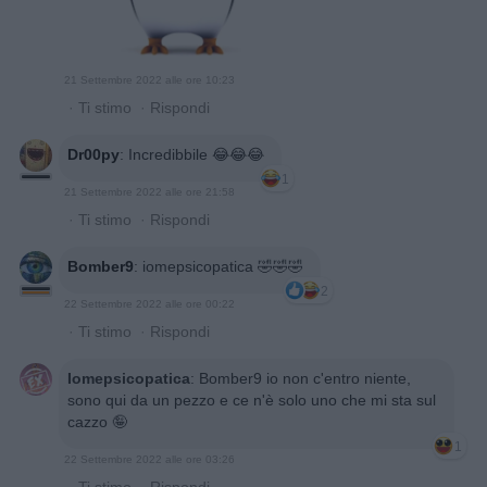
21 Settembre 2022 alle ore 10:23
·
Ti stimo
·
Rispondi
Dr00py
:
Incredibbile 😂😂😂
1
21 Settembre 2022 alle ore 21:58
·
Ti stimo
·
Rispondi
Bomber9
:
iomepsicopatica 🤣🤣🤣
2
22 Settembre 2022 alle ore 00:22
·
Ti stimo
·
Rispondi
Iomepsicopatica
:
Bomber9 io non c'entro niente,
sono qui da un pezzo e ce n'è solo uno che mi sta sul
cazzo 🤪
1
22 Settembre 2022 alle ore 03:26
·
Ti stimo
·
Rispondi