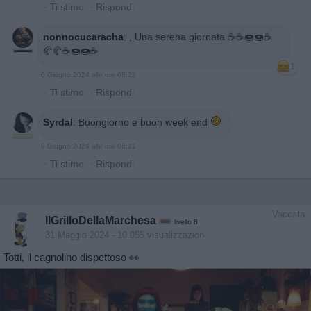
·
Ti stimo
·
Rispondi
nonnocucaracha
:
, Una serena giornata ☕☕🍩🍩☕
🥐🥐☕🍩🍩☕
1
6 Giugno 2024 alle ore 08:22
·
Ti stimo
·
Rispondi
Syrdal
:
Buongiorno e buon week end
8 Giugno 2024 alle ore 06:21
·
Ti stimo
·
Rispondi
Vaccata
IlGrilloDellaMarchesa
livello 8
31 Maggio 2024
- 10.055 visualizzazioni
Totti, il cagnolino dispettoso 👀