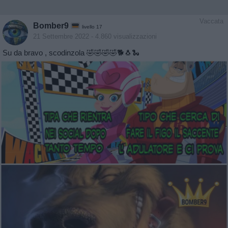
Vaccata
Bomber9
livello 17
21 Settembre 2022
- 4.860 visualizzazioni
Su da bravo , scodinzola 🤣🤣🤣🤣🐕🐧🐍