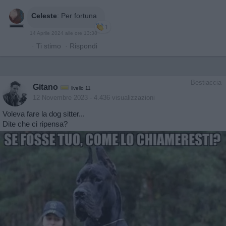
Celeste
:
Per fortuna
1
14 Aprile 2024 alle ore 13:38
·
Ti stimo
·
Rispondi
Bestiaccia
Gitano
livello 11
12 Novembre 2023
- 4.436 visualizzazioni
Voleva fare la dog sitter...
Dite che ci ripensa?