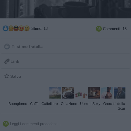
Stime: 13
Commenti: 15

Ti stimo fratella

Link

Salva
Buongiorno
·
Caffè
·
Caffettiere
·
Colazione
·
Uomini Sexy
·
Gnocchi della
Scar
Leggi i commenti precedenti...
