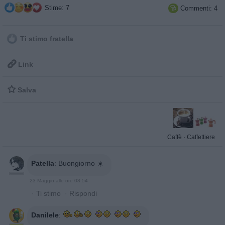
Stime: 7
Commenti: 4

Ti stimo fratella

Link

Salva
Caffè
·
Caffettiere
Patella
:
Buongiorno ☀️
23 Maggio alle ore 08:54
·
Ti stimo
·
Rispondi
Danilele
: