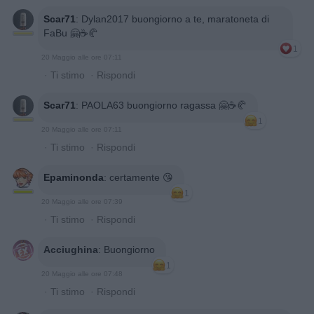
Scar71
:
Dylan2017 buongiorno a te, maratoneta di
FaBu 🤗☕️🥐
1
20 Maggio alle ore 07:11
·
Ti stimo
·
Rispondi
Scar71
:
PAOLA63 buongiorno ragassa 🤗☕️🥐
1
20 Maggio alle ore 07:11
·
Ti stimo
·
Rispondi
Epaminonda
:
certamente 😘
1
20 Maggio alle ore 07:39
·
Ti stimo
·
Rispondi
Acciughina
:
Buongiorno
1
20 Maggio alle ore 07:48
·
Ti stimo
·
Rispondi