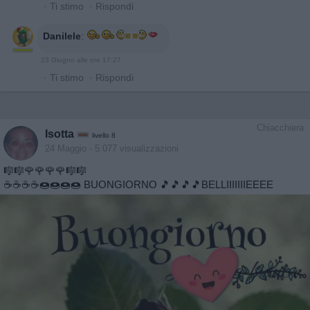
·
Ti stimo
·
Rispondi
Danilele
:
23 Giugno alle ore 17:27
·
Ti stimo
·
Rispondi
Chiacchiera
Isotta
livello 8
24 Maggio
- 5.077 visualizzazioni
🎼🎼🌹🌹🌹🌹🎼🎼
☕️☕️☕️☕️🍩🍩🍩🍩 BUONGIORNO 🎵🎵🎵🎵BELLIIIIIIIEEEE