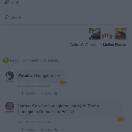

Link

Salva
Caffè
·
Caffettiere
·
Il Mulino Bianco
Leggi i commenti precedenti...

Patella
:
Buongiorno ☀️
1
23 Luglio alle ore 08:15
·
Ti stimo
·
Rispondi
Isotta
:
Calypso buongiorno cara🥐☕️ Rema
buongiono Remuccio🥐☕️🍼😘
1
23 Luglio alle ore 08:16
·
Ti stimo
·
Rispondi