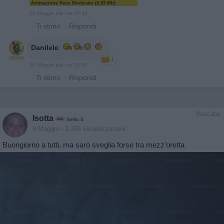
Animazione Peso Moderato (0.83 Mb)
20 Maggio alle ore 07:49
·
Ti stimo
·
Rispondi
Danilele
:
1
20 Maggio alle ore 10:51
·
Ti stimo
·
Rispondi
Vaccata
Isotta
livello 8
9 Maggio
- 3.336 visualizzazioni
Buongiorno a tutti, ma sarò sveglia forse tra mezz'oretta