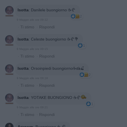
Isotta
:
Danilele buongiorno ☕️🥐
2
9 Maggio alle ore 09:12
·
Ti stimo
·
Rispondi
Isotta
:
Celeste buongiorno ☕️🥐💐
1
9 Maggio alle ore 09:15
·
Ti stimo
·
Rispondi
Isotta
:
Orsoinpiedi buongiorno☕️🍰🍒
2
9 Maggio alle ore 09:18
·
Ti stimo
·
Rispondi
Isotta
:
YOTAKE BUONGIONO ☕️🥐
1
9 Maggio alle ore 09:21
·
Ti stimo
·
Rispondi
Aragorn
:
Buongiorno ☕️ 🥐