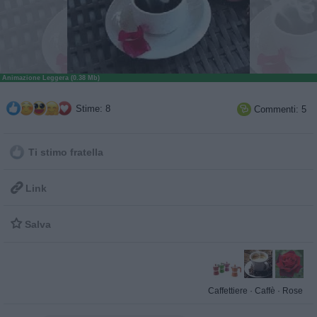
Animazione Leggera (0.38 Mb)
Stime: 8
Commenti: 5

Ti stimo fratella

Link

Salva
Caffettiere
·
Caffè
·
Rose