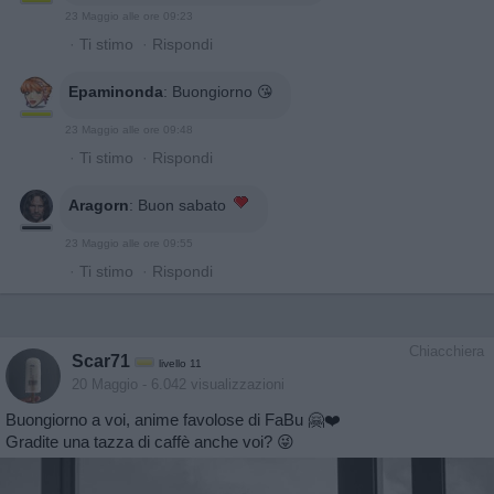
23 Maggio alle ore 09:23
·
Ti stimo
·
Rispondi
Epaminonda
:
Buongiorno 😘
23 Maggio alle ore 09:48
·
Ti stimo
·
Rispondi
Aragorn
:
Buon sabato
23 Maggio alle ore 09:55
·
Ti stimo
·
Rispondi
Chiacchiera
Scar71
livello 11
20 Maggio
- 6.042 visualizzazioni
Buongiorno a voi, anime favolose di FaBu 🤗❤️
Gradite una tazza di caffè anche voi? 😜