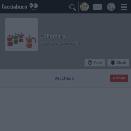

Caffettiere
Idolo della Community
Yeah
Bleah
Vaccheca
≡ Menu