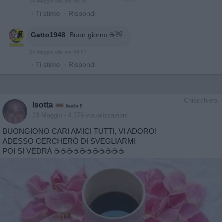
24 Maggio alle ore 08:18
·
Ti stimo
·
Rispondi
Gatto1948
:
Buon giorno ☕👋
24 Maggio alle ore 09:07
·
Ti stimo
·
Rispondi
Chiacchiera
Isotta
livello 8
23 Maggio
- 4.279 visualizzazioni
BUONGIONO CARI AMICI TUTTI, VI ADORO!
ADESSO CERCHERÒ DI SVEGLIARMI
POI SI VEDRÀ ☕️☕️☕️☕️☕️☕️☕️☕️☕️☕️☕️