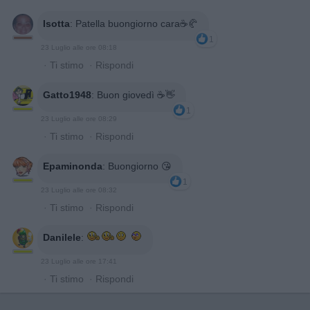
Isotta
:
Patella buongiorno cara☕️🥐
1
23 Luglio alle ore 08:18
·
Ti stimo
·
Rispondi
Gatto1948
:
Buon giovedì ☕👋
1
23 Luglio alle ore 08:29
·
Ti stimo
·
Rispondi
Epaminonda
:
Buongiorno 😘
1
23 Luglio alle ore 08:32
·
Ti stimo
·
Rispondi
Danilele
:
23 Luglio alle ore 17:41
·
Ti stimo
·
Rispondi