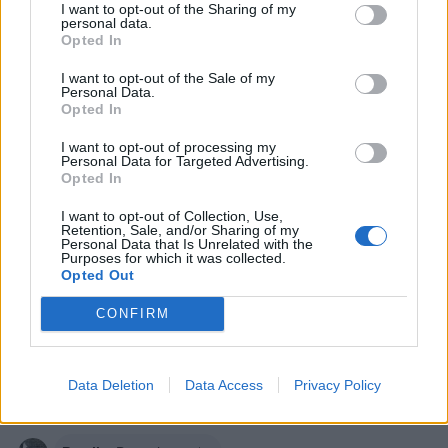
I want to opt-out of the Sharing of my
personal data.
Opted In
Stime: 9
Commenti: 5

I want to opt-out of the Sale of my
Personal Data.
Ti stimo fratella
Opted In
I want to opt-out of processing my

Link
Personal Data for Targeted Advertising.
Opted In

Salva
I want to opt-out of Collection, Use,
Retention, Sale, and/or Sharing of my
Personal Data that Is Unrelated with the
Purposes for which it was collected.
Opted Out
Caffè
·
Caffettiere
CONFIRM
Isotta
:
Buona Domenica
1
Data Deletion
Data Access
Privacy Policy
24 Maggio alle ore 07:54
·
Ti stimo
·
Rispondi