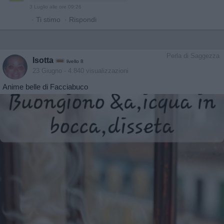
3 Luglio alle ore 09:26
·
Ti stimo
·
Rispondi
Perla di Saggezza
Isotta
livello 8
23 Giugno
- 4.840 visualizzazioni
Anime belle di Facciabuco