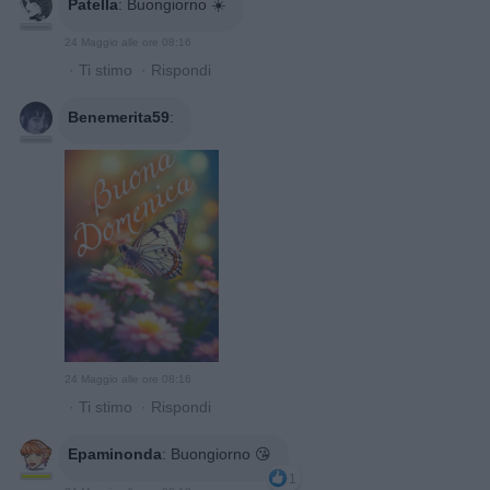
Patella
:
Buongiorno ☀️
24 Maggio alle ore 08:16
·
Ti stimo
·
Rispondi
Benemerita59
:
24 Maggio alle ore 08:16
·
Ti stimo
·
Rispondi
Epaminonda
:
Buongiorno 😘
1