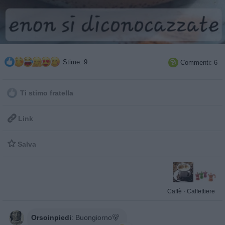
Stime: 9
Commenti: 6

Ti stimo fratella

Link

Salva
Caffè
·
Caffettiere
Orsoinpiedi
:
Buongiorno🐻