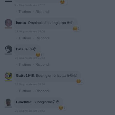
1
23 Giugno alle ore 07:57
·
Ti stimo
·
Rispondi
Isotta
:
Orsoinpiedi buongiorno ☕️🥐
1
23 Giugno alle ore 08:00
·
Ti stimo
·
Rispondi
Patella
:
☕️🥐
1
23 Giugno alle ore 08:04
·
Ti stimo
·
Rispondi
Gatto1948
:
Buon giorno Isotta ☕👋🤗
1
23 Giugno alle ore 08:20
·
Ti stimo
·
Rispondi
Ginelli93
:
Buongiorno🥐🥐
1
23 Giugno alle ore 08:42