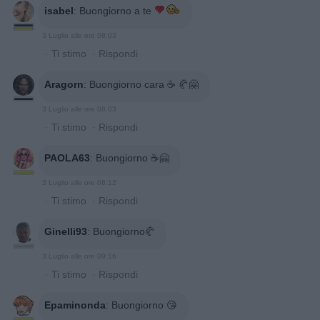
isabel
:
Buongiorno a te
3 Luglio alle ore 08:03
·
Ti stimo
·
Rispondi
Aragorn
:
Buongiorno cara ☕️ 🥐🤗
3 Luglio alle ore 08:03
·
Ti stimo
·
Rispondi
PAOLA63
:
Buongiorno ☕🤗
3 Luglio alle ore 08:12
·
Ti stimo
·
Rispondi
Ginelli93
:
Buongiorno🥐
3 Luglio alle ore 09:16
·
Ti stimo
·
Rispondi
Epaminonda
:
Buongiorno 😘