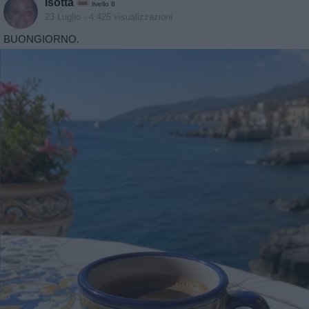
Isotta
livello 8
23 Luglio
- 4.425 visualizzazioni
BUONGIORNO.