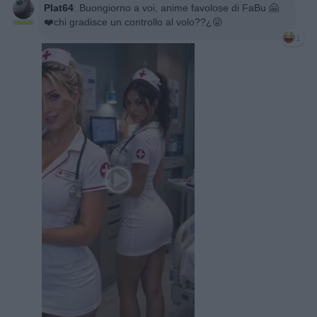
Plat64
:
Buongiorno a voi, anime favolose di FaBu 🤗
❤️chi gradisce un controllo al volo??¿😜
1