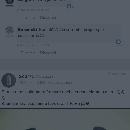
1
9 Maggio alle ore 09:53
·
Ti stimo
·
Rispondi
EbbeneSi
:
Buondi'🤗🤗 ci vorrebbe proprio per
colazione😋😋
1
9 Maggio alle ore 10:05
·
Ti stimo
·
Rispondi
Chiacchiera
Scar71
livello 11
26 Aprile
- 5.943 visualizzazioni
E ora un bel caffè per affrontare anche questa giornata di m...💪💪
💪
Buongiorno a voi, anime favolose di FaBu 🤗❤️