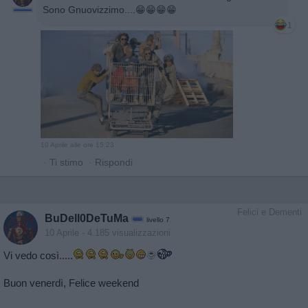
Sono Gnuovizzimo....😁😁😁😁
1
10 Aprile alle ore 15:23
·
Ti stimo
·
Rispondi
Felici e Dementi
BuDell0DeTuMa
livello 7
10 Aprile
- 4.185 visualizzazioni
Vi vedo così.....
Buon venerdì, Felice weekend