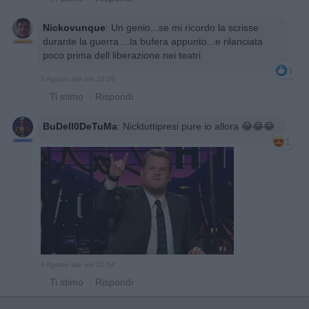
Nickovunque
:
Un genio...se mi ricordo la scrisse
durante la guerra ...la bufera appunto...e rilanciata
poco prima dell liberazione nei teatri
1
3 Agosto alle ore 20:29
·
Ti stimo
·
Rispondi
BuDell0DeTuMa
:
Nicktuttipresi pure io allora 😂😂😂
1
3 Agosto alle ore 20:54
·
Ti stimo
·
Rispondi