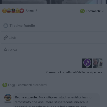
Stime: 5
Commenti: 9

Ti stimo fratello

Link

Salva
Canzoni
·
AncheBudell0deTuma vi percula
Leggi i commenti precedenti...

Bronsequerte
:
Nicktuttipresi studi scientifici hanno
dimostrato che assumere stupefacenti inibisca la
capacità di ascoltare buona e bella musica, anzi