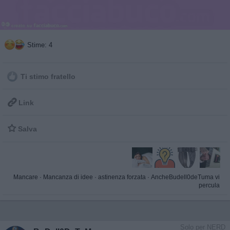
Stime: 4
Ti stimo fratello

Link

Salva
Mancare
·
Mancanza di idee
·
astinenza forzata
·
AncheBudell0deTuma vi
percula
Solo per NERD