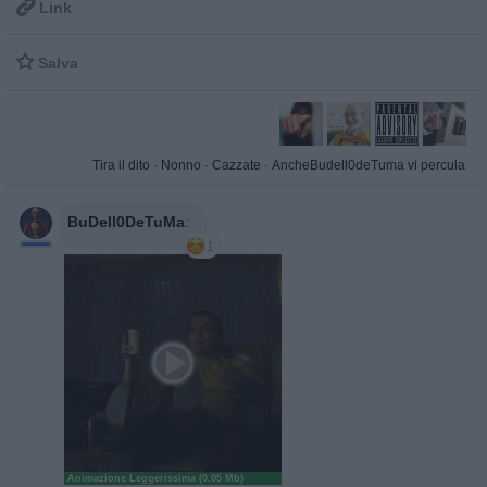

Link

Salva
Tira il dito
·
Nonno
·
Cazzate
·
AncheBudell0deTuma vi percula
BuDell0DeTuMa
:
1
Animazione Leggerissima (0.05 Mb)