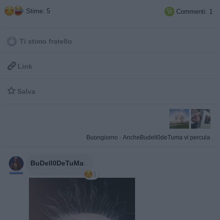
Stime: 5
Commenti: 1

Ti stimo fratello

Link

Salva
Buongiorno
·
AncheBudell0deTuma vi percula
BuDell0DeTuMa
:
1