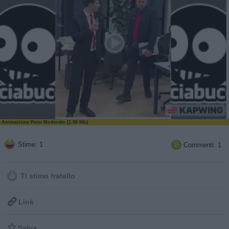
Animazione Peso Moderato (1.98 Mb)
Stime: 1
Commenti: 1

Ti stimo fratello

Link

Salva