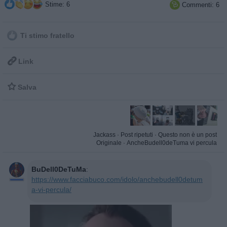
Stime: 6
Commenti: 6

Ti stimo fratello

Link

Salva
Jackass
·
Post ripetuti
·
Questo non è un post
Originale
·
AncheBudell0deTuma vi percula
BuDell0DeTuMa
:
https://www.facciabuco.com/idolo/anchebudell0detum
a-vi-percula/