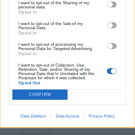
stesso trattamentoti assicuro che ,aparte i memici, ti
I want to opt-out of the Sharing of my
personal data.
vogliono tutti bene☕️🥐👋
Opted In
1
21 Aprile alle ore 08:34
I want to opt-out of the Sale of my
·
Ti stimo
·
Rispondi
Personal Data.
Opted In
BuDell0DeTuMa
:
Isotta
ormai ho
raggiunto "la pace dei sensi " 😁😁😁qui su fbù,ho
I want to opt-out of processing my
Personal Data for Targeted Advertising.
una vita fuori e come qui,chi non
Opted In
apprezza,s'attacca...gli altri me li tengo come buona
e sana compagnia
I want to opt-out of Collection, Use,
Retention, Sale, and/or Sharing of my
1
Personal Data that Is Unrelated with the
Purposes for which it was collected.
Opted Out
CONFIRM
Data Deletion
Data Access
Privacy Policy
21 Aprile alle ore 08:38