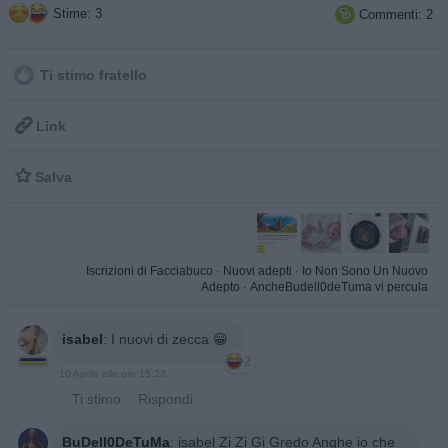
Stime: 3
Commenti: 2

Ti stimo fratello

Link

Salva
Iscrizioni di Facciabuco
·
Nuovi adepti
·
Io Non Sono Un Nuovo
Adepto
·
AncheBudell0deTuma vi percula
isabel
:
I nuovi di zecca 😁
2
10 Aprile alle ore 15:23
·
Ti stimo
·
Rispondi
BuDell0DeTuMa
:
isabel Zi Zi Gi Gredo Anghe io che