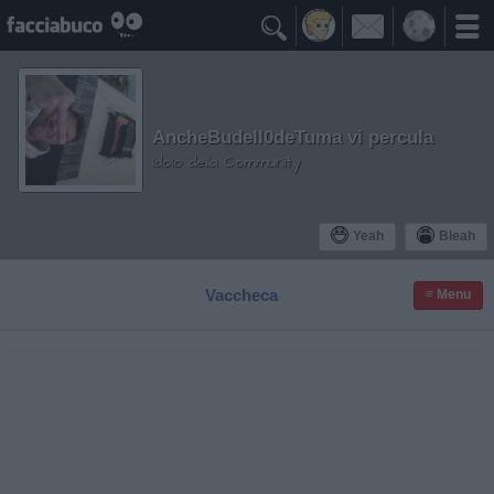

AncheBudell0deTuma vi percula
Idolo della Community
Yeah
Bleah
Vaccheca
≡ Menu