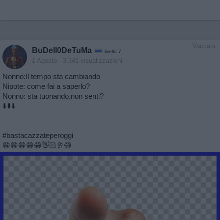
Vaccata
BuDell0DeTuMa
livello 7
1 Agosto
- 3.341 visualizzazioni
Nonno:Il tempo sta cambiando
Nipote: come fai a saperlo?
Nonno: sta tuonando,non senti?
⬇️⬇️⬇️
#bastacazzateperoggi
😁😁😁😁😁👋🏻🥂😅