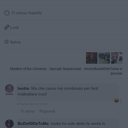
Ti stimo fratello

Link

Salva
Masters of the Universe
·
Vaccate Sequenziali
·
AncheBudell0deTuma vi
percula
Isotta
:
Ma che caxxo hai combinato per farti
maltrattare così!
1
20 Aprile alle ore 22:38
·
Ti stimo
·
Rispondi
BuDell0DeTuMa
:
Isotta ho solo detto la verità in