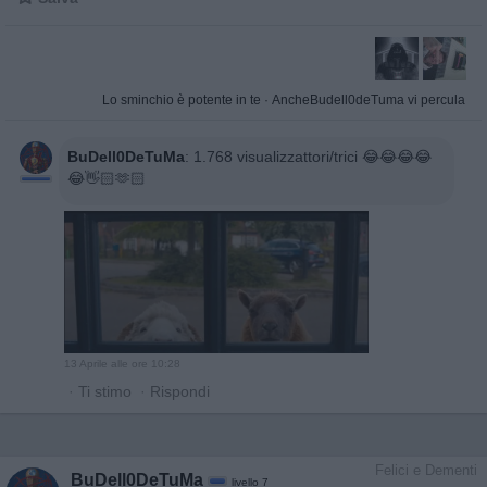
Lo sminchio è potente in te
·
AncheBudell0deTuma vi percula
BuDell0DeTuMa
:
1.768 visualizzattori/trici 😂😂😂😂
😂👋🏻🫶🏻
13 Aprile alle ore 10:28
·
Ti stimo
·
Rispondi
Felici e Dementi
BuDell0DeTuMa
livello 7