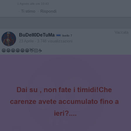
1 Agosto alle ore 10:43
·
Ti stimo
·
Rispondi
Vaccata
BuDell0DeTuMa
livello 7
23 Aprile
- 3.748 visualizzazioni
😁😁😁😁😁😁👋🏻☕