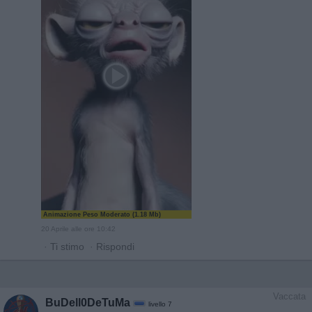
Animazione Peso Moderato (1.18 Mb)
20 Aprile alle ore 10:42
·
Ti stimo
·
Rispondi
Vaccata
BuDell0DeTuMa
livello 7