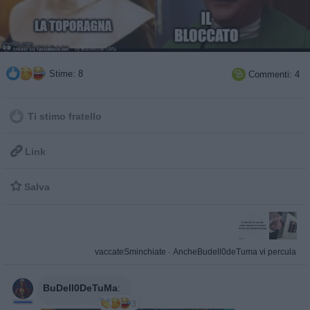
Stime: 8
Commenti: 4

Ti stimo fratello

Link

Salva
vaccateSminchiate
·
AncheBudell0deTuma vi percula
BuDell0DeTuMa
:
3