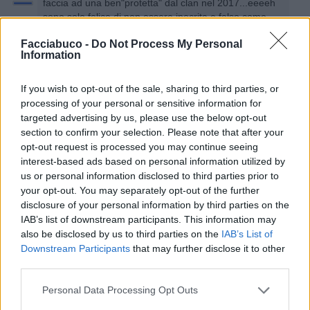
faccia ad una ben"protetta" dal clan nel 2017...eeeeh
sono solo felice di non essere ipocrita e falso come
quelli che la coccolano ancora oggi! ( pensa a che
Facciabuco -
Do Not Process My Personal
livello sono messi qui)
Information
😂😂😂😂😂😂😂😂😂😂😂😂
1
If you wish to opt-out of the sale, sharing to third parties, or
processing of your personal or sensitive information for
targeted advertising by us, please use the below opt-out
section to confirm your selection. Please note that after your
opt-out request is processed you may continue seeing
interest-based ads based on personal information utilized by
us or personal information disclosed to third parties prior to
your opt-out. You may separately opt-out of the further
disclosure of your personal information by third parties on the
IAB’s list of downstream participants. This information may
21 Aprile alle ore 06:50
also be disclosed by us to third parties on the
IAB’s List of
·
Ti stimo
·
Rispondi
Downstream Participants
that may further disclose it to other
third parties.
Isotta
:
BuDell0DeTuMa non te la prendere,è
successo anche a me.e se mal "comune mezzo
Personal Data Processing Opt Outs
gaudio"posso dire che tutti o quasi hanno ricevuto lo