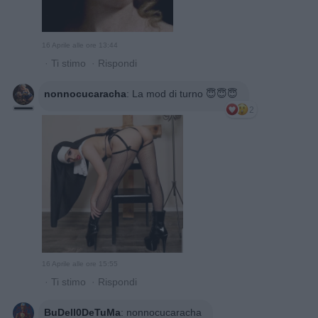
16 Aprile alle ore 13:44
·
Ti stimo
·
Rispondi
nonnocucaracha
:
La mod di turno 😇😇😇
2
16 Aprile alle ore 15:55
·
Ti stimo
·
Rispondi
BuDell0DeTuMa
:
nonnocucaracha