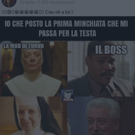
16 Aprile
- 3.923 visualizzazioni
😵‍💫😅🤔😁😁😁😁😁👋🏻 Ciau nè a tüc'!