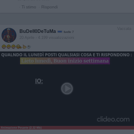
·
Ti stimo
·
Rispondi
Vaccata
BuDell0DeTuMa
livello 7
20 Aprile
- 4.199 visualizzazioni
Animazione Pesante (2.22 Mb)