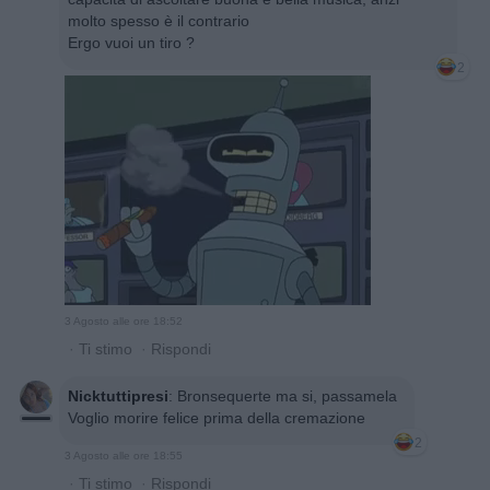
molto spesso è il contrario
Ergo vuoi un tiro ?
2
3 Agosto alle ore 18:52
·
Ti stimo
·
Rispondi
Nicktuttipresi
:
Bronsequerte ma si, passamela
Voglio morire felice prima della cremazione
2
3 Agosto alle ore 18:55
·
Ti stimo
·
Rispondi