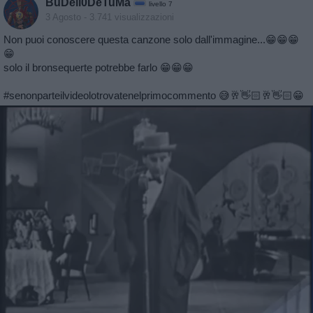
BuDell0DeTuMa
livello 7
3 Agosto
- 3.741 visualizzazioni
Non puoi conoscere questa canzone solo dall'immagine...😁😁😁
😁
solo il bronsequerte potrebbe farlo 😁😁😁
#senonparteilvideolotrovatenelprimocommento 😅🥂👋🏻🥂👋🏻😁