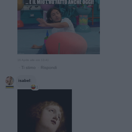
16 Aprile alle ore 13:41
·
Ti stimo
·
Rispondi
isabel
:
1