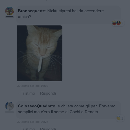
Bronsequerte
:
Nicktuttipresi hai da accendere
amica?
2
3 Agosto alle ore 19:08
·
Ti stimo
·
Rispondi
ColosseoQuadrato
:
e chi sta come gli par. Eravamo
semplici ma c'era il seme di Cochi e Renato
1
3 Agosto alle ore 20:24
·
Ti stimo
·
Rispondi