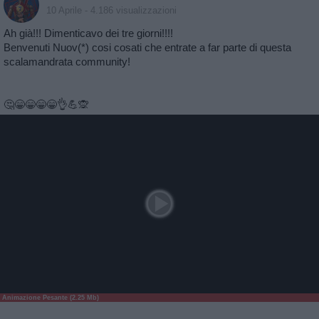
10 Aprile
- 4.186 visualizzazioni
Ah già!!! Dimenticavo dei tre giorni!!!!
Benvenuti Nuov(*) cosi cosati che entrate a far parte di questa
scalamandrata community!
🤔😁😁😁😁👌💪🙊
Animazione Pesante (2.25 Mb)