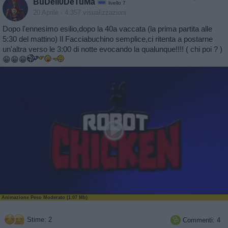
BuDell0DeTuMa
livello 7
20 Aprile
- 4.357 visualizzazioni
Dopo l'ennesimo esilio,dopo la 40a vaccata (la prima partita alle
5:30 del mattino) Il Facciabuchino semplice,ci ritenta a postarne
un'altra verso le 3:00 di notte evocando la qualunque!!!! ( chi poi ? )
😁😁😁
Animazione Peso Moderato (1.07 Mb)
Stime: 2
Commenti: 4
