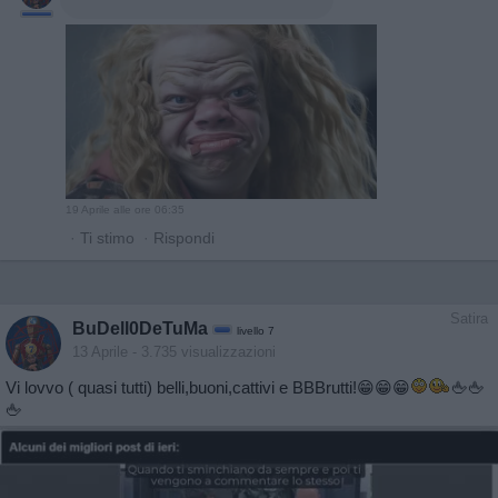
19 Aprile alle ore 06:35
·
Ti stimo
·
Rispondi
Satira
BuDell0DeTuMa
livello 7
13 Aprile
- 3.735 visualizzazioni
Vi lovvo ( quasi tutti) belli,buoni,cattivi e BBBrutti!😁😁😁
🖕🖕
🖕