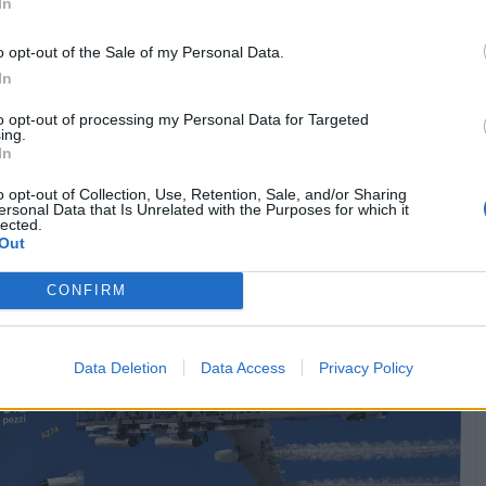
In
o opt-out of the Sale of my Personal Data.
In
to opt-out of processing my Personal Data for Targeted
Vaccata
Potiomkin
livello 12
ing.
1 Giugno
- 5.666 visualizzazioni
In
puzzle preferito: tutto si incastra alla perfezione😁
o opt-out of Collection, Use, Retention, Sale, and/or Sharing
ersonal Data that Is Unrelated with the Purposes for which it
lected.
Out
CONFIRM
Data Deletion
Data Access
Privacy Policy