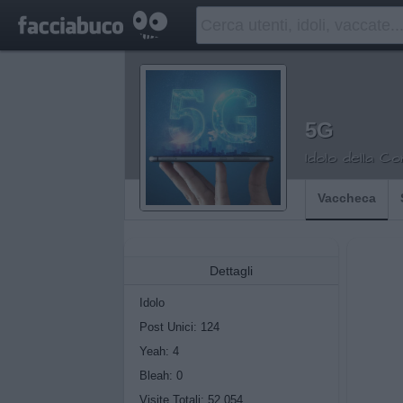
5G
Idolo della C
Vaccheca
Dettagli
Idolo
Post Unici: 124
Yeah:
4
Bleah:
0
Visite Totali: 52.054