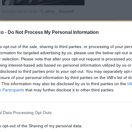
·
Ti stimo
·
Rispondi
30 Giugno alle ore 18:26
Pastafariano
:
Ho trovato il modo di craccare l'operatore e
faccio quello che mi pare 😇
co -
Do Not Process My Personal Information
·
Ti stimo
·
Rispondi
30 Giugno alle ore 18:29
to opt-out of the sale, sharing to third parties, or processing of your per
formation for targeted advertising by us, please use the below opt-out s
pubblicità
r selection. Please note that after your opt-out request is processed y
eing interest-based ads based on personal information utilized by us or
disclosed to third parties prior to your opt-out. You may separately opt-
losure of your personal information by third parties on the IAB’s list of
. This information may also be disclosed by us to third parties on the
IA
Participants
that may further disclose it to other third parties.
l Data Processing Opt Outs
o opt-out of the Sharing of my personal data.