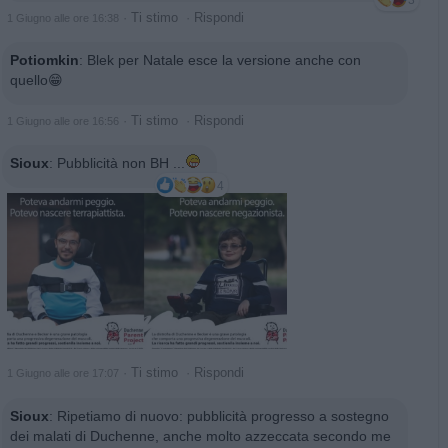
·
Ti stimo
·
Rispondi
1 Giugno alle ore 16:38
Potiomkin
:
Blek per Natale esce la versione anche con
quello😁
·
Ti stimo
·
Rispondi
1 Giugno alle ore 16:56
Sioux
:
Pubblicità non BH ...
4
·
Ti stimo
·
Rispondi
1 Giugno alle ore 17:07
Sioux
:
Ripetiamo di nuovo: pubblicità progresso a sostegno
dei malati di Duchenne, anche molto azzeccata secondo me