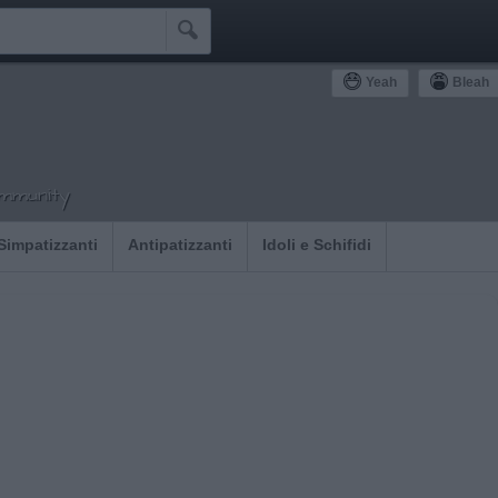

Yeah
Bleah
ommunity
Simpatizzanti
Antipatizzanti
Idoli e Schifidi