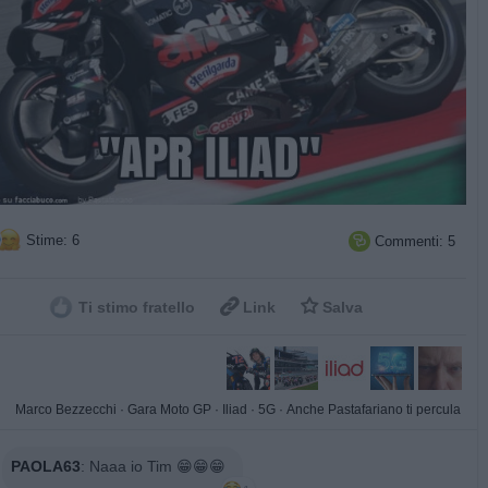
Stime: 6
Commenti: 5



Ti stimo fratello
Link
Salva
Marco Bezzecchi
·
Gara Moto GP
·
Iliad
·
5G
·
Anche Pastafariano ti percula
PAOLA63
:
Naaa io Tim 😁😁😁