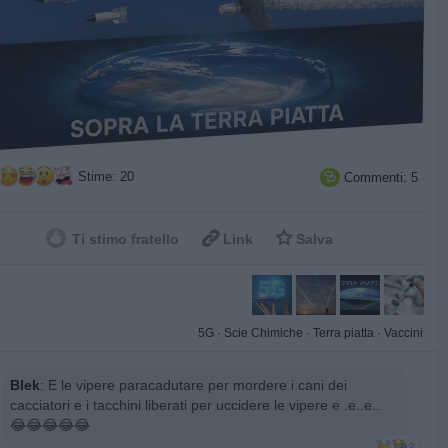
Stime: 20
Commenti: 5



Ti stimo fratello
Link
Salva
5G
·
Scie Chimiche
·
Terra piatta
·
Vaccini
Blek
:
E le vipere paracadutare per mordere i cani dei
cacciatori e i tacchini liberati per uccidere le vipere e .e..e..
😂😂😂😂😂
3