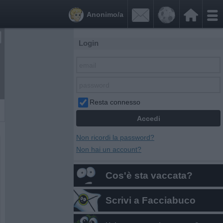


Anonimo/a
Login
Resta connesso
Non ricordi la password?
Non hai un account?
Cos'è sta vaccata?
Scrivi a Facciabuco