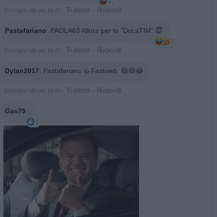
1
·
Ti stimo
·
Rispondi
30 Giugno alle ore 18:22
Pastafariano
:
PAOLA63 Allora per te "DucaTIM" 😇
2
·
Ti stimo
·
Rispondi
30 Giugno alle ore 18:23
Dylan2017
:
Pastafariano io Fastweb..😆😅😂
·
Ti stimo
·
Rispondi
30 Giugno alle ore 18:25
Gas75
:
1