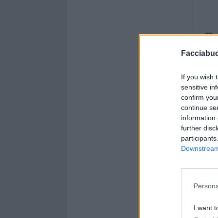
Facciabu
If you wish 
sensitive in
confirm you
continue se
information 
further disc
participants
Downstream 
Persona
I want t