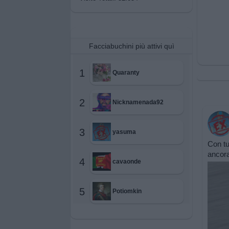
Facciabuchini più attivi quì
1
Quaranty
2
Nicknamenada92
3
yasuma
Con tu
ancora
4
cavaonde
5
Potiomkin