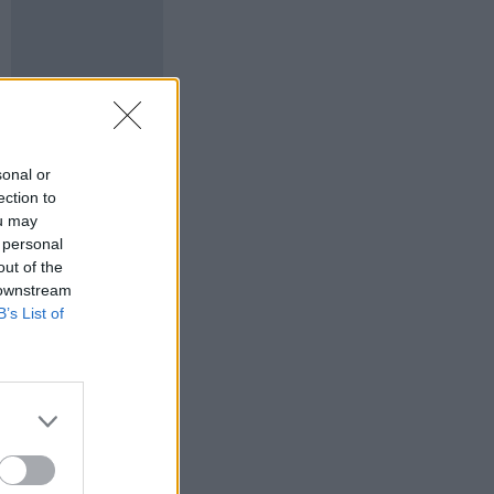
sonal or
ection to
ou may
 personal
out of the
 downstream
B’s List of