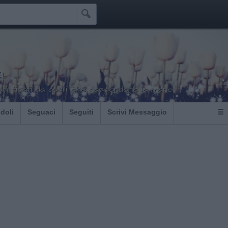

a
ssi tirati da quelli che nascondono la mano
Idoli
Seguaci
Seguiti
Scrivi Messaggio
☰