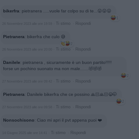
bikerfra
:
pietranera .....vuole far colpo su di te...😛😛😛
1
·
Ti stimo
·
Rispondi
26 Novembre 2023 alle ore 19:59
Pietranera
:
bikerfra che culo 😅
2
·
Ti stimo
·
Rispondi
26 Novembre 2023 alle ore 20:00
Danilele
:
pietranera , sicuramente è un buon partito!!!!!
forse un pochino suonato ma non male.......🤣🤣🤣
2
·
Ti stimo
·
Rispondi
27 Novembre 2023 alle ore 09:42
Pietranera
:
Danilele bikerfra che ce possino 🙏🏻🙏🏻😂🤭
2
·
Ti stimo
·
Rispondi
27 Novembre 2023 alle ore 09:58
Nonsochisono
:
Ciao mi apri il pvt appena puoi ❤️
·
Ti stimo
·
Rispondi
14 Giugno 2025 alle ore 14:41