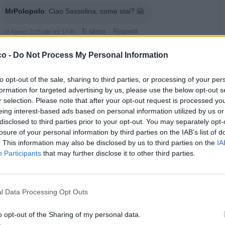
MrPolopolo
:
Ciao Sassolina, come stai? 🤗
·
Ti stimo
·
Rispondi
21 Agosto 2025 alle ore 17:45
co -
Do Not Process My Personal Information
pubblicità
to opt-out of the sale, sharing to third parties, or processing of your per
formation for targeted advertising by us, please use the below opt-out s
r selection. Please note that after your opt-out request is processed y
eing interest-based ads based on personal information utilized by us or
disclosed to third parties prior to your opt-out. You may separately opt-
losure of your personal information by third parties on the IAB’s list of
. This information may also be disclosed by us to third parties on the
IA
Participants
that may further disclose it to other third parties.
l Data Processing Opt Outs
o opt-out of the Sharing of my personal data.