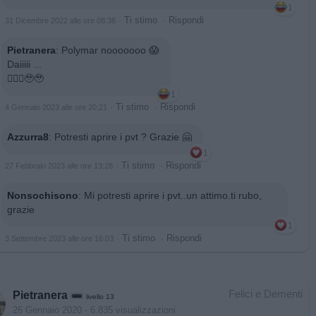
1
·
Ti stimo
·
Rispondi
31 Dicembre 2022 alle ore 08:38
Pietranera
:
Polymar nooooooo 😱
Daiiiii ...
🤦🏼‍♀️🥹🥹
1
·
Ti stimo
·
Rispondi
4 Gennaio 2023 alle ore 20:21
Azzurra8
:
Potresti aprire i pvt ? Grazie 🤗
1
·
Ti stimo
·
Rispondi
27 Febbraio 2023 alle ore 13:28
Nonsochisono
:
Mi potresti aprire i pvt..un attimo.ti rubo,
grazie
1
·
Ti stimo
·
Rispondi
3 Settembre 2023 alle ore 16:03
Felici e Dementi
Pietranera
livello 13
26 Gennaio 2020
- 6.835 visualizzazioni