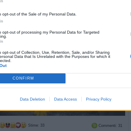
In
Perla di Saggezza
Pietranera
livello 13
o opt-out of the Sale of my Personal Data.
25 Gennaio 2020
- 7.681 visualizzazioni
In
to opt-out of processing my Personal Data for Targeted
ing.
In
o opt-out of Collection, Use, Retention, Sale, and/or Sharing
ersonal Data that Is Unrelated with the Purposes for which it
lected.
Out
CONFIRM
Data Deletion
Data Access
Privacy Policy
Stime: 33
Commenti: 31
