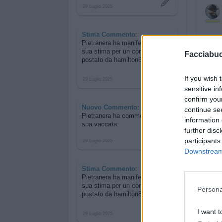
29 Luglio 2025
Stima Commento
:
Pietranera ha manifestato la
sua stima per
un commento
Facciabu
postato da hamilton89
If you wish 
29 Luglio 2025
sensitive in
confirm you
Nuovo Commento
:
continue se
Pietranera ha commentato
una
information 
sua vaccata
further disc
participants
29 Luglio 2025
Downstream 
Stima Commento
:
Pietranera ha manifestato la
sua stima per
un commento
Persona
postato da hamilton89
I want t
29 Luglio 2025