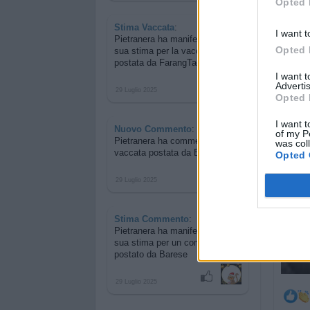
Opted 
Stima Vaccata
:
I want t
Pietranera ha manifestato la
Opted 
sua stima per
la vaccata
postata da FarangTao
I want 
Advertis
29 Luglio 2025
Opted 
I want t
Nuovo Commento
:
of my P
Pietranera ha commentato
la
was col
vaccata postata da Barese
Opted 
29 Luglio 2025
Stima Commento
:
Pietranera ha manifestato la
sua stima per
un commento
postato da Barese
29 Luglio 2025