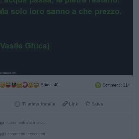
Stime: 40
Commenti: 214



Ti stimo fratella
Link
Salva
gi i commenti dall'inizio...
gi i commenti precedenti...