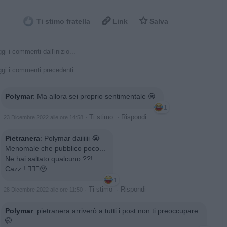


Ti stimo fratella
Link
Salva
gi i commenti dall'inizio...
gi i commenti precedenti...
Polymar
:
Ma allora sei proprio sentimentale 😪
1
·
Ti stimo
·
Rispondi
23 Dicembre 2022 alle ore 14:58
Pietranera
:
Polymar daiiiiii 😭
Menomale che pubblico poco...
Ne hai saltato qualcuno ??!
Cazz ! 🙅🏼‍♀️🥹
1
·
Ti stimo
·
Rispondi
28 Dicembre 2022 alle ore 11:50
Polymar
:
pietranera arriverò a tutti i post non ti preoccupare
🤭