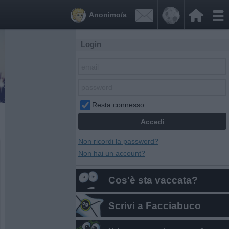


Anonimo/a
Login
Resta connesso
Non ricordi la password?
Non hai un account?
Cos'è sta vaccata?
Scrivi a Facciabuco