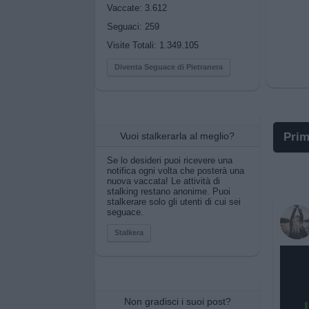
Vaccate: 3.612
Seguaci:
259
Visite Totali: 1.349.105
Diventa Seguace di Pietranera
Vuoi stalkerarla al meglio?
Prim
Se lo desideri puoi ricevere una
I po
notifica ogni volta che posterà una
nuova vaccata! Le attività di
stalking restano anonime. Puoi
I po
stalkerare solo gli utenti di cui sei
seguace.
Pos
Stalkera
Pos
Pos
Non gradisci i suoi post?