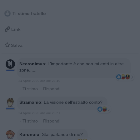
Ti stimo fratello

Link

Salva
Necronimus
:
L'importante è che non mi entri in altre
zone......
3
24 Aprile 2020 alle ore 23:49
·
Ti stimo
·
Rispondi
Stramonio
:
La visione dell'estratto conto?
5
24 Aprile 2020 alle ore 23:51
·
Ti stimo
·
Rispondi
Koronoio
:
Stai parlando di me?