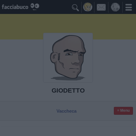

GIODETTO
Vaccheca
≡ Menu