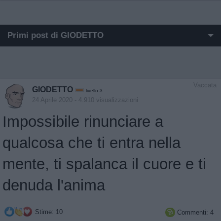
Primi post di GIODETTO
I post di GIODETTO più apprezzati
I post di GIODETTO più visualizzati
Vaccata
GIODETTO
livello 3
Post in cui hanno evocato GIODETTO
24 Aprile 2020
- 4.910 visualizzazioni
Impossibile rinunciare a
Post di GIODETTO in ordine cronologico
qualcosa che ti entra nella
Post commentati da GIODETTO
mente, ti spalanca il cuore e ti
denuda l'anima
Stime: 10
Commenti: 4
