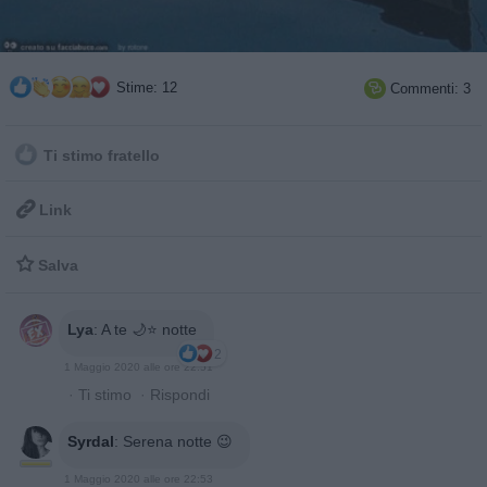
Stime: 12
Commenti: 3

Ti stimo fratello

Link

Salva
Lya
:
A te 🌙⭐ notte
2
1 Maggio 2020 alle ore 22:51
·
Ti stimo
·
Rispondi
Syrdal
:
Serena notte 😉
1 Maggio 2020 alle ore 22:53