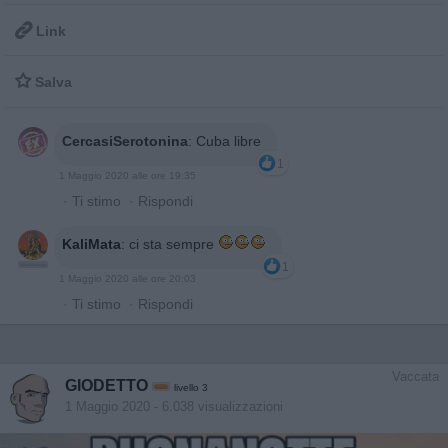

Link

Salva
CercasiSerotonina
:
Cuba libre
1
1 Maggio 2020 alle ore 19:35
·
Ti stimo
·
Rispondi
KaliMata
:
ci sta sempre
1
1 Maggio 2020 alle ore 20:03
·
Ti stimo
·
Rispondi
Vaccata
GIODETTO
livello 3
1 Maggio 2020
- 6.038 visualizzazioni