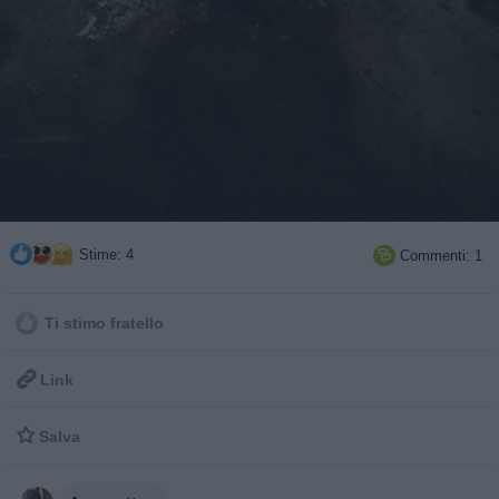
Stime: 4
Commenti: 1

Ti stimo fratello

Link

Salva