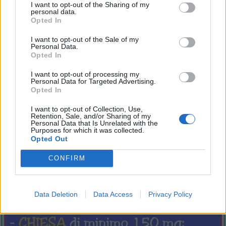
I want to opt-out of the Sharing of my
personal data.
Opted In
GIODETTO
:
Di niente menopausa
1
30 Aprile 2020 alle ore 18:34
I want to opt-out of the Sale of my
Personal Data.
·
Ti stimo
·
Rispondi
Opted In
I want to opt-out of processing my
Personal Data for Targeted Advertising.
Vaccata
Opted In
GIODETTO
livello 3
1 Maggio 2020
- 4.953 visualizzazioni
I want to opt-out of Collection, Use,
Retention, Sale, and/or Sharing of my
Personal Data that Is Unrelated with the
Purposes for which it was collected.
Opted Out
CONFIRM
Data Deletion
Data Access
Privacy Policy