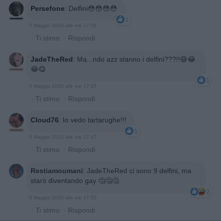
Persefone
:
Delfini😳😳😳😳
1
5 Maggio 2020 alle ore 17:36
·
Ti stimo
·
Rispondi
JadeTheRed
:
Ma...ndo azz stanno i delfini???!!😅😂
😂😋
1
5 Maggio 2020 alle ore 17:37
·
Ti stimo
·
Rispondi
Cloud76
:
Io vedo tartarughe!!!
1
5 Maggio 2020 alle ore 17:47
·
Ti stimo
·
Rispondi
Restiamoumani
:
JadeTheRed ci sono 9 delfini, ma
starò diventando gay 🤔🤔🤔
2
5 Maggio 2020 alle ore 17:50
·
Ti stimo
·
Rispondi