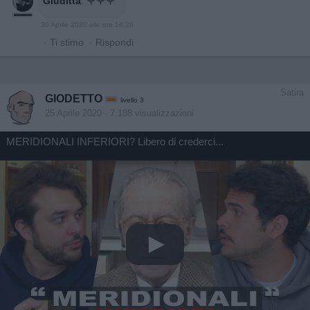
Giuditta
:
🌹🌹🌹
30 Aprile 2020 alle ore 14:26
·
Ti stimo
·
Rispondi
Satira
GIODETTO
livello 3
25 Aprile 2020
- 7.188 visualizzazioni
MERIDIONALI INFERIORI? Libero di crederci...