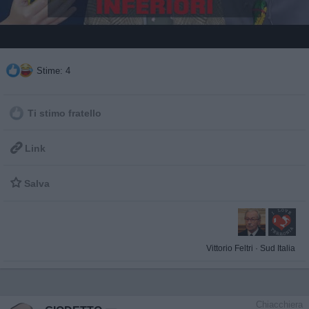
Stime: 4
Ti stimo fratello

Link

Salva
Vittorio Feltri
·
Sud Italia
Chiacchiera