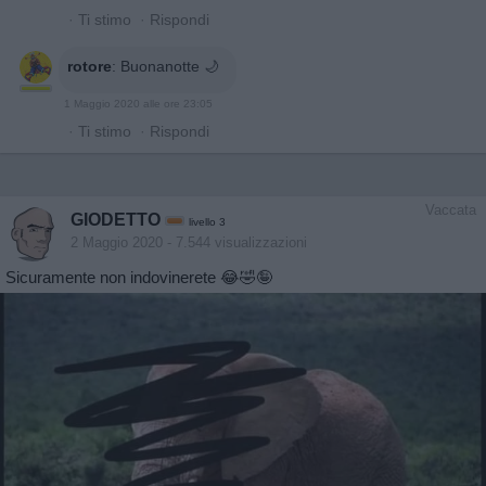
·
Ti stimo
·
Rispondi
rotore
:
Buonanotte 🌙
1 Maggio 2020 alle ore 23:05
·
Ti stimo
·
Rispondi
Vaccata
GIODETTO
livello 3
2 Maggio 2020
- 7.544 visualizzazioni
Sicuramente non indovinerete 😂🤣🤪