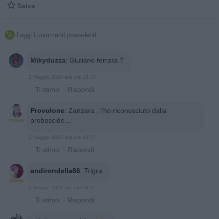

Salva
Leggi i commenti precedenti...

Mikyduzza
:
Giuliano ferrara ?
2 Maggio 2020 alle ore 18:34
·
Ti stimo
·
Rispondi
Provolone
:
Zanzara , l'ho riconosciuto dalla
proboscide...
2 Maggio 2020 alle ore 18:37
·
Ti stimo
·
Rispondi
andirondella86
:
Trigra
2 Maggio 2020 alle ore 18:37
·
Ti stimo
·
Rispondi