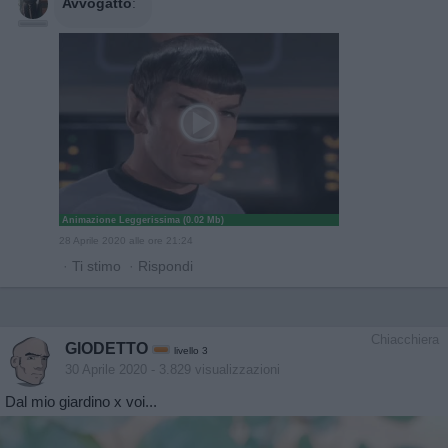
Avvogatto
:
Animazione Leggerissima (0.02 Mb)
28 Aprile 2020 alle ore 21:24
·
Ti stimo
·
Rispondi
Chiacchiera
GIODETTO
livello 3
30 Aprile 2020
- 3.829 visualizzazioni
Dal mio giardino x voi...