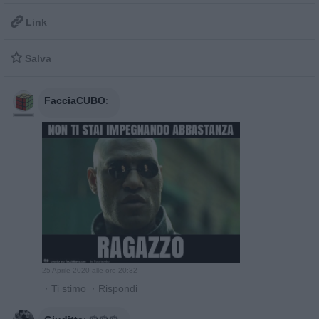

Link

Salva
FacciaCUBO
:
25 Aprile 2020 alle ore 20:32
·
Ti stimo
·
Rispondi