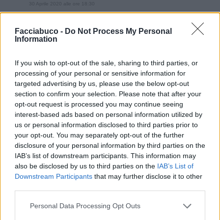
30 Aprile 2020 alle ore 18:30
·
Ti stimo
·
Rispondi
Facciabuco -
Do Not Process My Personal
GIODETTO
:
Grazie avvogatto
Information
2
30 Aprile 2020 alle ore 18:31
If you wish to opt-out of the sale, sharing to third parties, or
·
Ti stimo
·
Rispondi
processing of your personal or sensitive information for
targeted advertising by us, please use the below opt-out
GIODETTO
:
Anche a te fenizy
section to confirm your selection. Please note that after your
1
opt-out request is processed you may continue seeing
30 Aprile 2020 alle ore 18:32
interest-based ads based on personal information utilized by
·
Ti stimo
·
Rispondi
us or personal information disclosed to third parties prior to
your opt-out. You may separately opt-out of the further
GIODETTO
:
Certamente enricokaso
disclosure of your personal information by third parties on the
2
IAB’s list of downstream participants. This information may
30 Aprile 2020 alle ore 18:33
also be disclosed by us to third parties on the
IAB’s List of
·
Ti stimo
·
Rispondi
Downstream Participants
that may further disclose it to other
third parties.
Enricokaso
:
GIODETTO ma grazie grazie 😁😁😁
1
Personal Data Processing Opt Outs
30 Aprile 2020 alle ore 18:33
·
Ti stimo
·
Rispondi