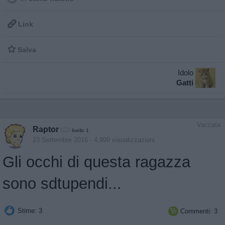

Link

Salva
Idolo
Gatti
Vaccata
Raptor
livello 1
23 Settembre 2016
- 4.999 visualizzazioni
Gli occhi di questa ragazza
sono sdtupendi...
Stime: 3
Commenti: 3
