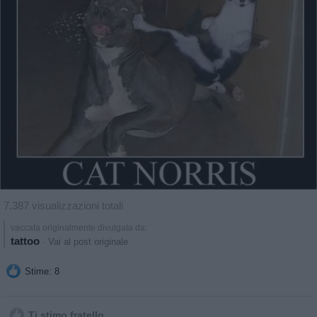
7.387 visualizzazioni totali
vaccata originalmente divulgata da:
tattoo
·
Vai al post originale
Stime: 8
Ti stimo fratello