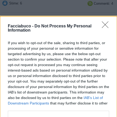
Stime: 6
Commenti: 4

Ti stimo fratello
Facciabuco -
Do Not Process My Personal
Information

Link
If you wish to opt-out of the sale, sharing to third parties, or

Salva
processing of your personal or sensitive information for
targeted advertising by us, please use the below opt-out
section to confirm your selection. Please note that after your
opt-out request is processed you may continue seeing
interest-based ads based on personal information utilized by
Bambini
·
Gambe
us or personal information disclosed to third parties prior to
your opt-out. You may separately opt-out of the further
667
:
Benvenuto 😄😄
disclosure of your personal information by third parties on the
1
IAB’s list of downstream participants. This information may
23 Settembre 2016 alle ore 16:28
also be disclosed by us to third parties on the
IAB’s List of
·
Ti stimo
·
Rispondi
Downstream Participants
that may further disclose it to other
third parties.
cavaonde
:
benarrivato