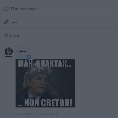
Ti stimo fratello

Link

Salva
nome
:
3
23 Settembre 2016 alle ore 16:22