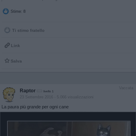
Stime: 8
Ti stimo fratello

Link

Salva
Vaccata
Raptor
livello 1
23 Settembre 2016
- 5.066 visualizzazioni
La paura più grande per ogni cane