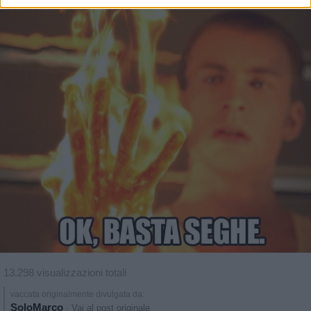
13.298 visualizzazioni totali
vaccata originalmente divulgata da:
SoloMarco
·
Vai al post originale