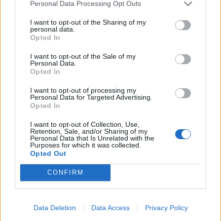
Personal Data Processing Opt Outs
23 Settembre 2016 alle ore 18:00
·
Ti stimo
·
Rispondi
I want to opt-out of the Sharing of my
personal data.
Opted In
Fabio
:
benvenuto 😉
I want to opt-out of the Sale of my
23 Settembre 2016 alle ore 18:31
Personal Data.
·
Ti stimo
·
Rispondi
Opted In
I want to opt-out of processing my
Mephisto
:
Anche tu come gli altri devi presentare il
Personal Data for Targeted Advertising.
certificato di inidoneità mentale...
Opted In
23 Settembre 2016 alle ore 18:47
I want to opt-out of Collection, Use,
·
Ti stimo
·
Rispondi
Retention, Sale, and/or Sharing of my
Personal Data that Is Unrelated with the
Purposes for which it was collected.
Opted Out
Vaccata
Raptor
livello 1
CONFIRM
23 Settembre 2016
- 5.219 visualizzazioni
Data Deletion
Data Access
Privacy Policy