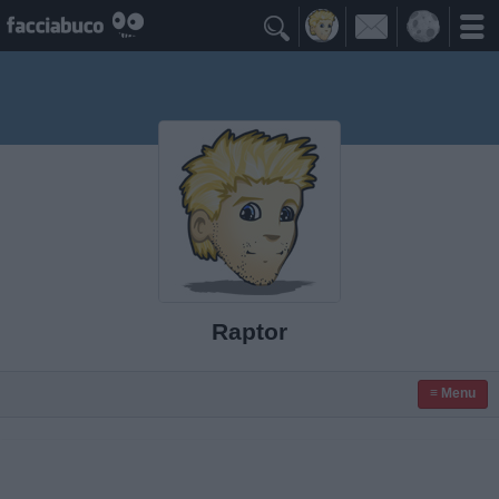

Raptor
≡ Menu