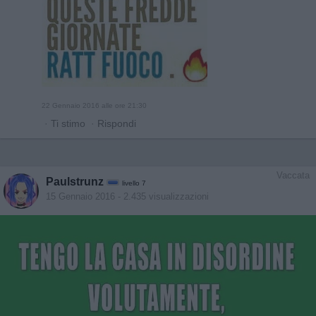
22 Gennaio 2016 alle ore 21:30
·
Ti stimo
·
Rispondi
Vaccata
Paulstrunz
livello 7
15 Gennaio 2016
- 2.435 visualizzazioni