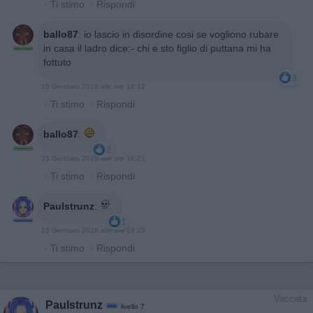
·
Ti stimo
·
Rispondi
ballo87
:
io lascio in disordine cosi se vogliono rubare
in casa il ladro dice:- chi e sto figlio di puttana mi ha
fottuto
3
15 Gennaio 2016 alle ore 16:12
·
Ti stimo
·
Rispondi
ballo87
:
2
15 Gennaio 2016 alle ore 16:21
·
Ti stimo
·
Rispondi
Paulstrunz
:
1
15 Gennaio 2016 alle ore 19:23
·
Ti stimo
·
Rispondi
Vaccata
Paulstrunz
livello 7