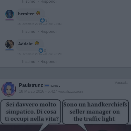
·
Ti stimo
·
Rispondi
beroiter
:
3
15 Dicembre 2015 alle ore 23:03
·
Ti stimo
·
Rispondi
Adriele
:
3
15 Dicembre 2015 alle ore 23:29
·
Ti stimo
·
Rispondi
Vaccata
Paulstrunz
livello 7
18 Marzo 2016
- 5.427 visualizzazioni