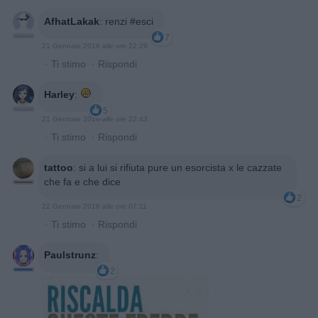
AfhatLakak
:
renzi #esci
7
21 Gennaio 2016 alle ore 22:29
·
Ti stimo
·
Rispondi
Harley
:
5
21 Gennaio 2016 alle ore 22:43
·
Ti stimo
·
Rispondi
tattoo
:
si a lui si rifiuta pure un esorcista x le cazzate
che fa e che dice
2
22 Gennaio 2016 alle ore 07:11
·
Ti stimo
·
Rispondi
Paulstrunz
:
2