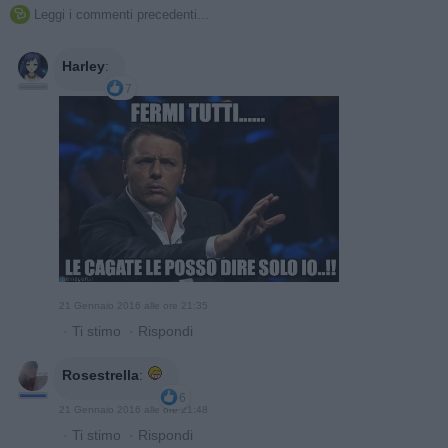
Leggi i commenti precedenti...

Harley
:
7
21 Gennaio 2016 alle ore 21:35
·
Ti stimo
·
Rispondi
Rosestrella
:
6
21 Gennaio 2016 alle ore 21:48
·
Ti stimo
·
Rispondi