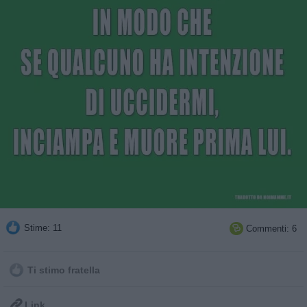
Stime: 11
Commenti: 6

Ti stimo fratella

Link