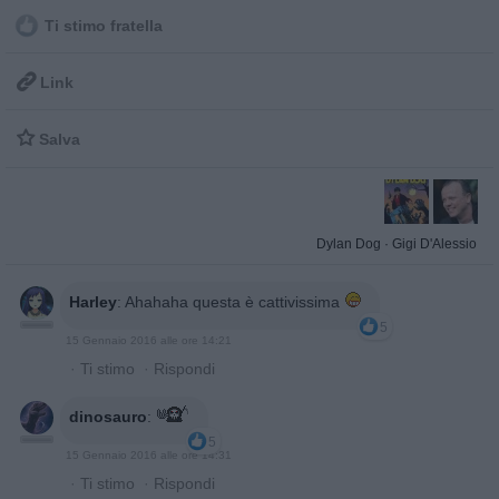
Ti stimo fratella

Link

Salva
Dylan Dog
·
Gigi D'Alessio
Harley
:
Ahahaha questa è cattivissima
5
15 Gennaio 2016 alle ore 14:21
·
Ti stimo
·
Rispondi
dinosauro
:
5
15 Gennaio 2016 alle ore 14:31
·
Ti stimo
·
Rispondi