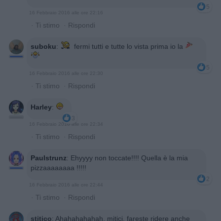
5
16 Febbraio 2016 alle ore 22:16
·
Ti stimo
·
Rispondi
suboku
:
fermi tutti e tutte lo vista prima io la
5
16 Febbraio 2016 alle ore 22:30
·
Ti stimo
·
Rispondi
Harley
:
3
16 Febbraio 2016 alle ore 22:34
·
Ti stimo
·
Rispondi
Paulstrunz
:
Ehyyyy non toccate!!!! Quella è la mia
pizzaaaaaaaa !!!!!
2
16 Febbraio 2016 alle ore 22:44
·
Ti stimo
·
Rispondi
stitico
:
Ahahahahahah, mitici, fareste ridere anche