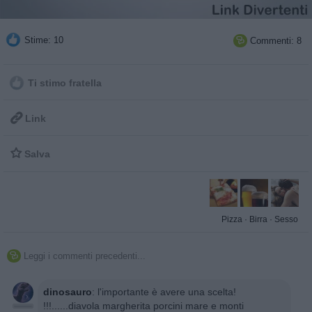
Stime: 10
Commenti: 8

Ti stimo fratella

Link

Salva
Pizza
·
Birra
·
Sesso
Leggi i commenti precedenti...

dinosauro
:
l'importante è avere una scelta!
!!!......diavola margherita porcini mare e monti