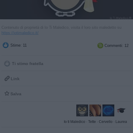
Contenuto di proprietà di Io Ti Maledico, visita il loro sito maledetto su
https://iotimaledico.it/
Stime: 11
Commenti: 12

Ti stimo fratella

Link

Salva
Io ti Maledico
·
Tette
·
Cervello
·
Laurea