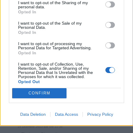
I want to opt-out of the Sharing of my
personal data.
Opted In
Stime: 11
Commenti: 4

I want to opt-out of the Sale of my
Personal Data.
Opted In
Ti stimo fratella
I want to opt-out of processing my
Personal Data for Targeted Advertising.
Opted In

Link
I want to opt-out of Collection, Use,

Retention, Sale, and/or Sharing of my
Salva
Personal Data that Is Unrelated with the
Purposes for which it was collected.
Opted Out
ANYMORE
:
6
CONFIRM
15 Dicembre 2015 alle ore 20:35
·
Ti stimo
·
Rispondi
Data Deletion
Data Access
Privacy Policy
Fabio
:
3
15 Dicembre 2015 alle ore 22:36