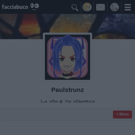

Paulstrunz
La vita è 'na chiaveca
≡ Menu