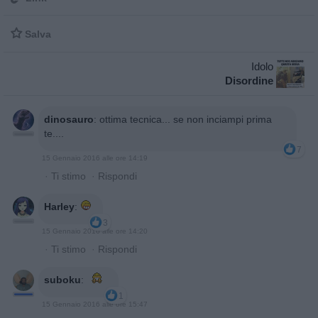

Salva
Idolo
Disordine
dinosauro
:
ottima tecnica... se non inciampi prima
te....
7
15 Gennaio 2016 alle ore 14:19
·
Ti stimo
·
Rispondi
Harley
:
3
15 Gennaio 2016 alle ore 14:20
·
Ti stimo
·
Rispondi
suboku
:
1
15 Gennaio 2016 alle ore 15:47