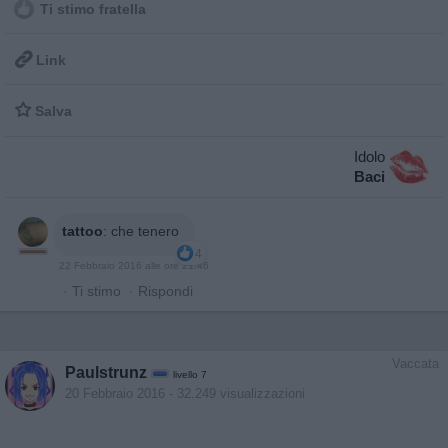
Ti stimo fratella

Link

Salva
Idolo
Baci
tattoo
:
che tenero
4
22 Febbraio 2016 alle ore 21:46
·
Ti stimo
·
Rispondi
Vaccata
Paulstrunz
livello 7
20 Febbraio 2016
- 32.249 visualizzazioni