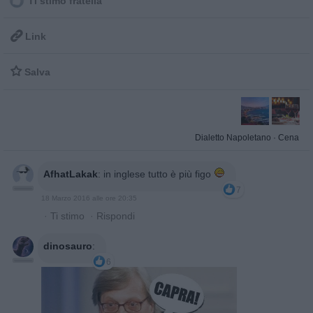
Ti stimo fratella

Link

Salva
Dialetto Napoletano
·
Cena
AfhatLakak
:
in inglese tutto è più figo
7
18 Marzo 2016 alle ore 20:35
·
Ti stimo
·
Rispondi
dinosauro
:
6