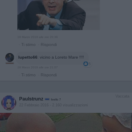
18 Marzo 2016 alle ore 20:39
·
Ti stimo
·
Rispondi
lupetto66
:
vicino a Loreto Mare !!!!
5
18 Marzo 2016 alle ore 21:07
·
Ti stimo
·
Rispondi
Vaccata
Paulstrunz
livello 7
22 Febbraio 2016
- 2.160 visualizzazioni