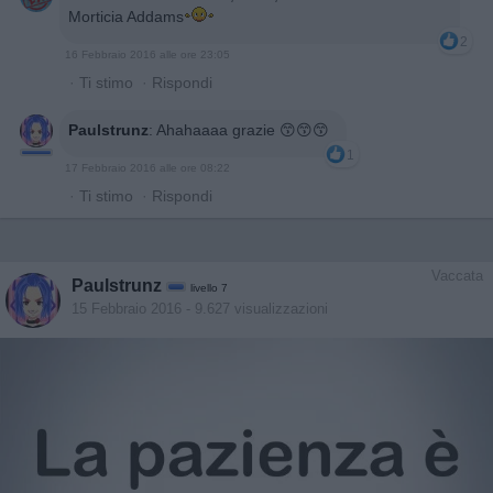
Morticia Addams
2
16 Febbraio 2016 alle ore 23:05
·
Ti stimo
·
Rispondi
Paulstrunz
:
Ahahaaaa grazie 😙😙😙
1
17 Febbraio 2016 alle ore 08:22
·
Ti stimo
·
Rispondi
Vaccata
Paulstrunz
livello 7
15 Febbraio 2016
- 9.627 visualizzazioni