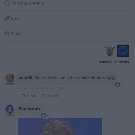
Ti stimo fratella

Link

Salva
Minions
·
Cervello
zulu56
:
Molto piccolo se lo ha sentito sbattere😁😁
6
20 Febbraio 2016 alle ore 13:49
·
Ti stimo
·
Rispondi
Paulstrunz
:
6