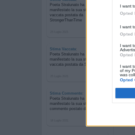
Poeta Stralunato ha
I want t
manifestato la sua stima per
la
Opted 
vaccata postata da
StrongerThanTime
I want t
25 Luglio 2021
Opted 
I want 
Stima Vaccata
:
Advertis
Poeta Stralunato ha
Opted 
manifestato la sua stima per
la
vaccata postata da Sconnessa
I want t
of my P
was col
25 Luglio 2021
Opted 
Stima Commento
:
Poeta Stralunato ha
manifestato la sua stima per
un
commento postato da Tulipano
18 Luglio 2021