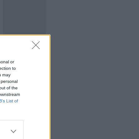
sonal or
ection to
ou may
 personal
out of the
 downstream
B’s List of