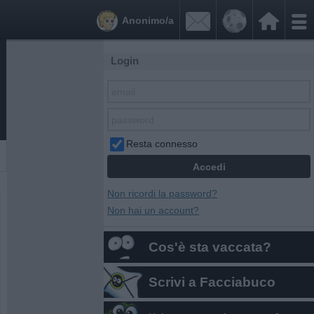


Anonimo/a
Login
Resta connesso
Non ricordi la password?
Non hai un account?
Cos'è sta vaccata?
Scrivi a Facciabuco