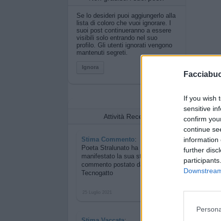
Se lo desideri puoi aggiungerlo alla
lista di coloro che vuoi ignorare. I
suoi post continueranno a essere
visibili solo entrando nel suo
profilo. Gli utenti ignorati vengono
mantenuti segreti.
Ignora
Facciabu
If you wish 
sensitive in
Attività Recenti
confirm you
continue se
Stima Commento
:
information 
Poeta Stralunato ha
further disc
manifestato la sua stima per
un
participants
commento postato da
Downstream 
Tecnogatto
25 Luglio 2021
Persona
Stima Vaccata
: