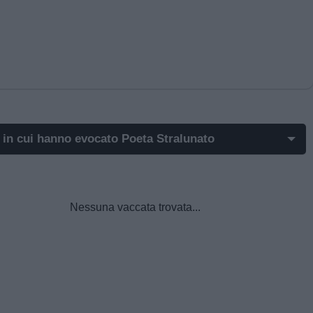
 in cui hanno evocato Poeta Stralunato
ost di Poeta Stralunato più apprezzati
st di Poeta Stralunato più visualizzati
Nessuna vaccata trovata...
t di Poeta Stralunato in ordine cronologico
t commentati da Poeta Stralunato
mi post di Poeta Stralunato