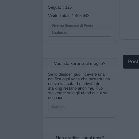
Seguaci:
125
Visite Totali: 1.403.443
Diventa Seguace di Poeta
Stralunato
Post
Vuoi stalkerarlo al meglio?
I p
Se lo desideri puoi ricevere una
notifica ogni volta che posterà una
nuova vaccata! Le attività di
I po
stalking restano anonime. Puoi
stalkerare solo gli utenti di cui sei
seguace.
Pos
Stalkera
Pos
Pri
Non gradisci i suoi post?