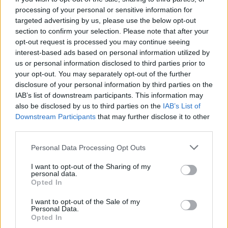
nonnocucaracha
:
Buona serata
processing of your personal or sensitive information for
1
targeted advertising by us, please use the below opt-out
10 Marzo 2024 alle ore 19:32
section to confirm your selection. Please note that after your
·
Ti stimo
·
Rispondi
opt-out request is processed you may continue seeing
interest-based ads based on personal information utilized by
VecchioLupo
:
Buongiorno Ugrok ☕
us or personal information disclosed to third parties prior to
1
your opt-out. You may separately opt-out of the further
11 Marzo 2024 alle ore 07:04
disclosure of your personal information by third parties on the
·
Ti stimo
·
Rispondi
IAB’s list of downstream participants. This information may
also be disclosed by us to third parties on the
IAB’s List of
BaytaDarell
:
Buon pomeriggio, Rock🤗🍮☕️
Downstream Participants
that may further disclose it to other
Mi piace molto il tuo avatar😊
third parties.
1
11 Marzo 2024 alle ore 17:07
Personal Data Processing Opt Outs
·
Ti stimo
·
Rispondi
I want to opt-out of the Sharing of my
TrafficantiDiIronia
:
Buona serata 🍻🍕
personal data.
Opted In
3
11 Marzo 2024 alle ore 19:22
·
Ti stimo
·
Rispondi
I want to opt-out of the Sale of my
Personal Data.
Opted In
VecchioLupo
:
Buongiorno 😁☕