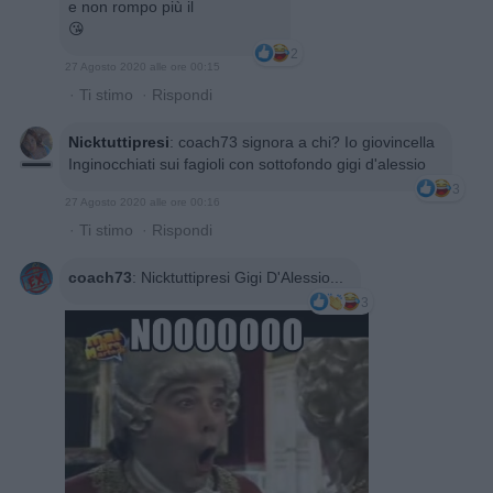
e non rompo più il
😘
2
27 Agosto 2020 alle ore 00:15
·
Ti stimo
·
Rispondi
Nicktuttipresi
:
coach73 signora a chi? Io giovincella
Inginocchiati sui fagioli con sottofondo gigi d'alessio
3
27 Agosto 2020 alle ore 00:16
·
Ti stimo
·
Rispondi
coach73
:
Nicktuttipresi Gigi D'Alessio...
3