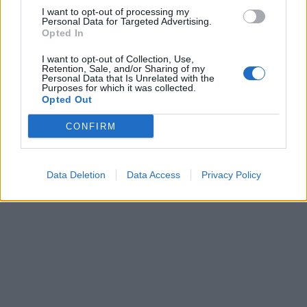
1
I want to opt-out of processing my
12 Marzo 2024 alle ore 07:09
Personal Data for Targeted Advertising.
Opted In
·
Ti stimo
·
Rispondi
I want to opt-out of Collection, Use,
VecchioLupo
:
Buongiorno 😁☕
Retention, Sale, and/or Sharing of my
Personal Data that Is Unrelated with the
1
Purposes for which it was collected.
13 Marzo 2024 alle ore 06:56
Opted Out
·
Ti stimo
·
Rispondi
CONFIRM
pubblicità
Data Deletion
Data Access
Privacy Policy