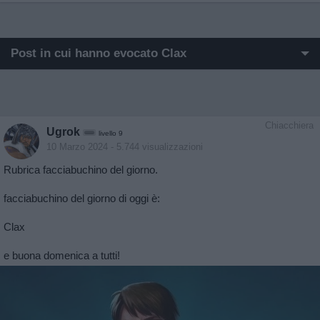
Post in cui hanno evocato Clax
I post di Clax più apprezzati
I post di Clax più visualizzati
Chiacchiera
Ugrok
livello 9
Post di Clax in ordine cronologico
10 Marzo 2024
- 5.744 visualizzazioni
Rubrica facciabuchino del giorno.
Post commentati da Clax
facciabuchino del giorno di oggi è:
Primi post di Clax
Clax
e buona domenica a tutti!