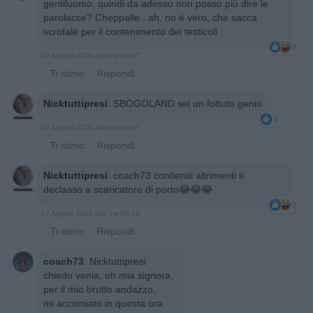
gentiluomo, quindi da adesso non posso più dire le
parolacce? Cheppalle...ah, no è vero, che sacca
scrotale per il contenimento dei testicoli
2
27 Agosto 2020 alle ore 00:07
·
Ti stimo
·
Rispondi
Nicktuttipresi
:
SBOGOLAND sei un fottuto genio
2
27 Agosto 2020 alle ore 00:07
·
Ti stimo
·
Rispondi
Nicktuttipresi
:
coach73 contieniti altrimenti ti
declasso a scaricatore di porto😂😂😂
2
27 Agosto 2020 alle ore 00:09
·
Ti stimo
·
Rispondi
coach73
:
Nicktuttipresi
chiedo venia, oh mia signora,
per il mio brutto andazzo,
mi accomiato in questa ora