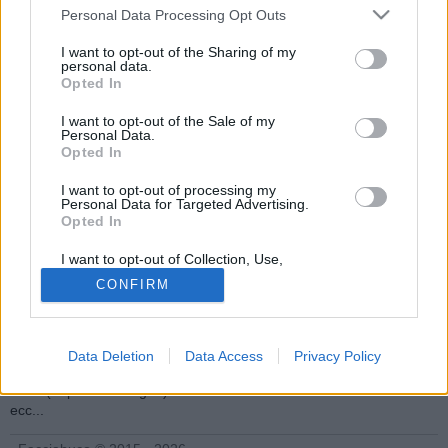
Personal Data Processing Opt Outs
I want to opt-out of the Sharing of my
personal data.
Opted In
I want to opt-out of the Sale of my
Personal Data.
Opted In
Tutti coloro iscritti nel corso del 2015 (anno in cui Facciabuco è
stato reso pubblico) risulteranno facciabuchini di
1° Generazione
.
I want to opt-out of processing my
Personal Data for Targeted Advertising.
A partire dal 2016, nascono ogni anno due nuove generazioni di
Opted In
facciabuchini. La prima dell'anno comprende i registrati fino al 30
Giugno. La seconda dell'anno, quelli fino al 31 Dicembre.
I want to opt-out of Collection, Use,
Retention, Sale, and/or Sharing of my
Per fare esempi concreti, se la registrazione è avvenuta nel:
CONFIRM
Personal Data that Is Unrelated with the
Purposes for which it was collected.
2015:
1° Generazione
Opted Out
2016 (fino il 30 Giugno):
2° Generazione
2016 (dopo il 30 Giugno):
3° Generazione
Data Deletion
Data Access
Privacy Policy
2017 (fino il 30 Giugno):
4° Generazione
2017 (dopo il 30 Giugno):
5° Generazione
ecc...