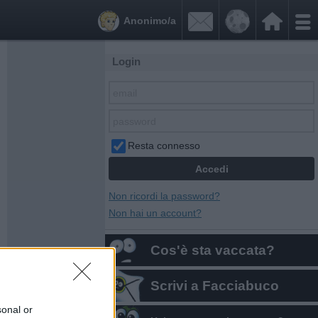


Anonimo/a
Login
Resta connesso
Non ricordi la password?
Non hai un account?
Cos'è sta vaccata?
Scrivi a Facciabuco
sonal or