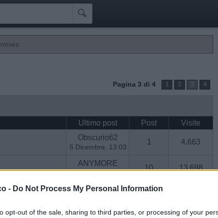

ummies
Pagina 3 di 4
1
2
3
4
Ultimo post
Post
Visite
Obscurio62
1
4.663
5 Dicembre, 13:03
ANYMORE
10
13.698
1 Dicembre, 13:43
Alhazred
co -
Do Not Process My Personal Information
3
2.677
4 Settembre,
17:53
to opt-out of the sale, sharing to third parties, or processing of your per