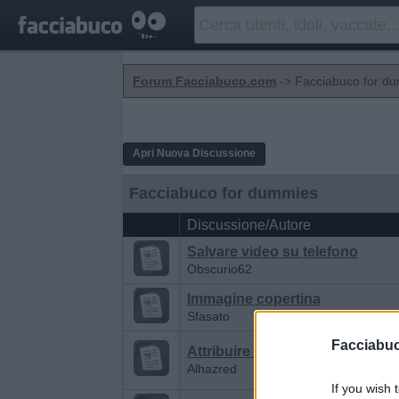
Forum Facciabuco.com
-> Facciabuco for d
Apri Nuova Discussione
Facciabuco for dummies
Discussione/Autore
Salvare video su telefono
Obscurio62
Immagine copertina
Sfasato
Facciabu
Attribuire la stima
Alhazred
If you wish 