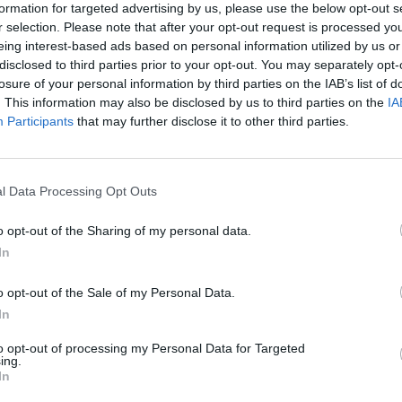
Amico62a
formation for targeted advertising by us, please use the below opt-out s
3
2.427
27 Giugno, 05:18
r selection. Please note that after your opt-out request is processed y
eing interest-based ads based on personal information utilized by us or
a erotica?
Fabio
6
5.036
disclosed to third parties prior to your opt-out. You may separately opt-
25 Giugno, 02:17
losure of your personal information by third parties on the IAB’s list of
Fabio
. This information may also be disclosed by us to third parties on the
IA
5
3.697
7 Aprile, 23:46
Participants
that may further disclose it to other third parties.
ANYMORE
10
7.261
10 Gennaio, 10:51
l Data Processing Opt Outs
JZero
3
2.518
8 Gennaio, 20:31
o opt-out of the Sharing of my personal data.
TheFreeOne
3
2.504
In
7 Gennaio, 17:09
Boozy
o opt-out of the Sale of my Personal Data.
3
2.502
14 Dicembre,
In
11:47
to opt-out of processing my Personal Data for Targeted
Fabio
4
4.162
ing.
16 Ottobre, 20:10
In
Lunarossa